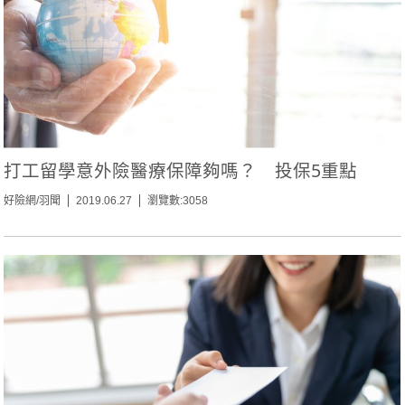
打工留學意外險醫療保障夠嗎？ 投保5重點
好險網/羽聞
2019.06.27
瀏覽數:3058