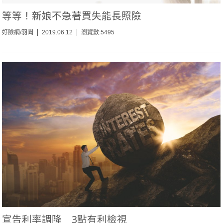
等等！新娘不急著買失能長照險
好險網/羽聞
2019.06.12
瀏覽數:5495
宣告利率調降 3點有利檢視