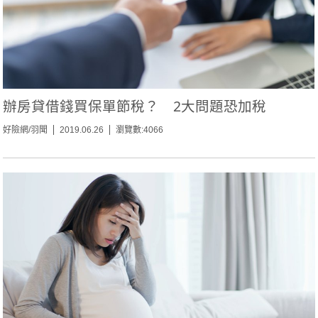
辦房貸借錢買保單節稅？ 2大問題恐加稅
好險網/羽聞
2019.06.26
瀏覽數:4066