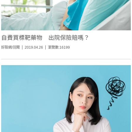
自費買標靶藥物 出院保險賠嗎？
好險網/羽聞
2019.04.26
瀏覽數:16199