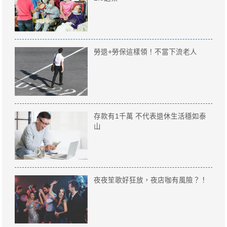
勞退+勞保這樣領！不當下流老人
存款有1千萬 不代表退休生活穩如泰
山
夜夜笙歌好狂放，夜店咖有風險？！