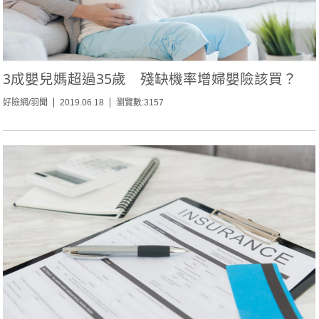
3成嬰兒媽超過35歲 殘缺機率增婦嬰險該買？
好險網/羽聞
2019.06.18
瀏覽數:3157