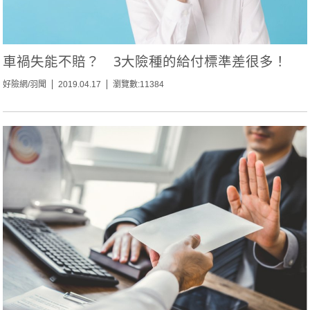
車禍失能不賠？ 3大險種的給付標準差很多！
好險網/羽聞
2019.04.17
瀏覽數:11384