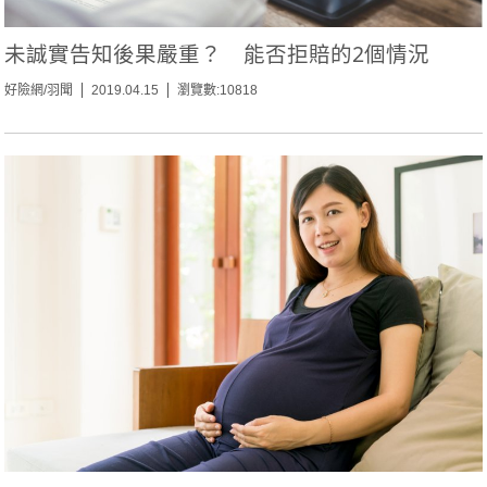
未誠實告知後果嚴重？ 能否拒賠的2個情況
好險網/羽聞
2019.04.15
瀏覽數:10818