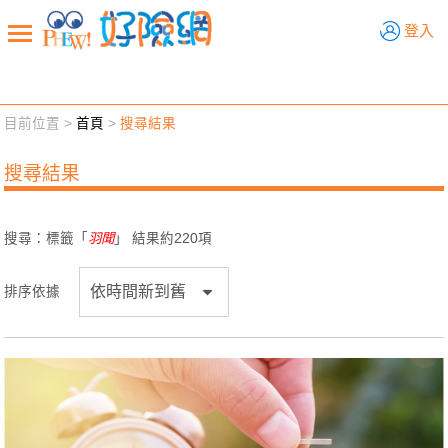
好險網
登入
目前位置 >
首頁
>
搜尋結果
新聞觀點
業務交流
好險懂生活
好險談健康
搜尋結果
退休先準備
好險學堂
輔銷工具
活動專區
搜尋：標籤「
羽聞
」 結果約
220
項
排序依據