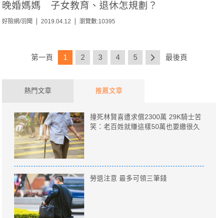
晚婚媽媽 子女教育、退休怎規劃？
好險網/羽聞
2019.04.12
瀏覽數:10395
第一頁
1
2
3
4
5
最後頁
熱門文章
推薦文章
撞死林賢喜遭求償2300萬 29K騎士苦
笑：老百姓就賺這樣50萬也要繳很久
勞退注意 最多可領三筆錢