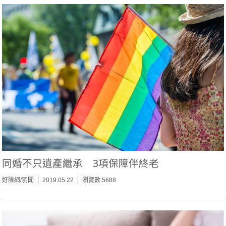
同婚不只遺產繼承 3項保障伴終老
好險網/羽聞
2019.05.22
瀏覽數:5688