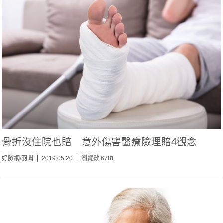
骨折沒住院也賠 意外傷害醫療險理賠4觀念
好險網/羽聞
2019.05.20
瀏覽數:6781