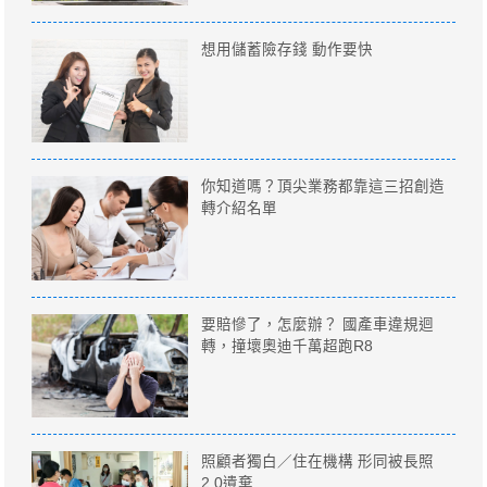
想用儲蓄險存錢 動作要快
你知道嗎？頂尖業務都靠這三招創造
轉介紹名單
要賠慘了，怎麼辦？ 國產車違規迴
轉，撞壞奧迪千萬超跑R8
照顧者獨白／住在機構 形同被長照
2.0遺棄