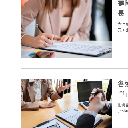
壽
長
今年前
元。(圖
各
單
投資
／shut