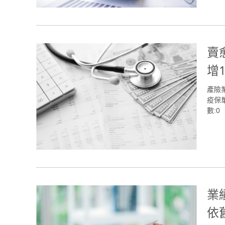
賣
增
產險
疫保單
數:0
業
依