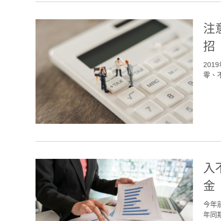
注
招
20
零、不
入
金
今年
年同期