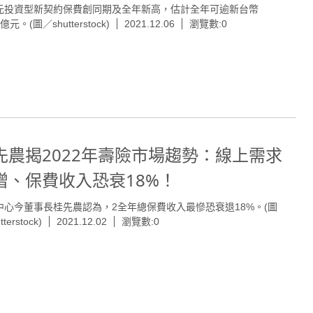
元投資型新契約保費創同期及全年新高，估計全年可逾新台幣
0億元。(圖／shutterstock)
2021.12.06
瀏覽數:0
先農揭2022年壽險市場趨勢：線上需求
增、保費收入恐衰18%！
中心今董事長桂先農認為，2全年總保費收入最慘恐衰退18%。(圖
terstock)
2021.12.02
瀏覽數:0