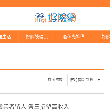
好險網
懂生活
好險談健康
退休先準備
好
排序依據
險業者留人 祭三招墊高收入