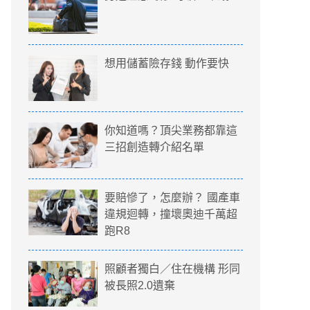
想用儲蓄險存錢 動作要快
你知道嗎？頂尖業務都靠這
三招創造轉介紹名單
要賠慘了，怎麼辦？ 國產車
違規迴轉，撞壞奧迪千萬超
跑R8
照顧者獨白／住在機構 形同
被長照2.0遺棄