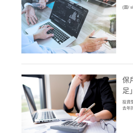
(圖/ s
保
足
投資
去年同