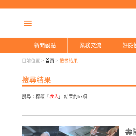
新聞觀點
業務交流
好險
目前位置 >
首頁
>
搜尋結果
搜尋結果
搜尋：標籤「
收入
」 結果約
57
項
壽