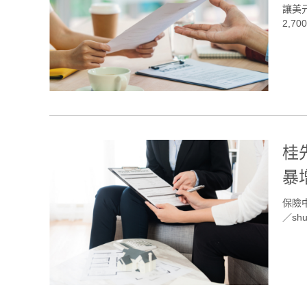
讓美
2,70
桂
暴
保險
／shut