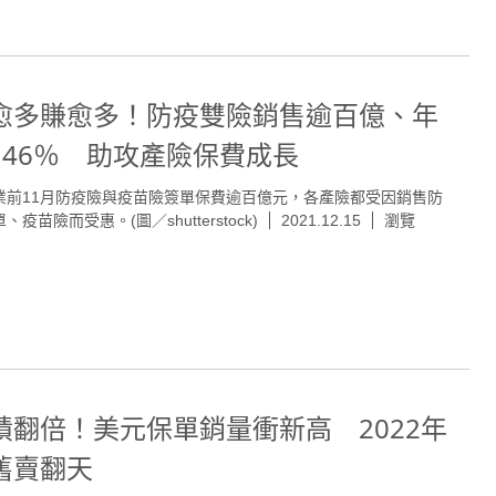
愈多賺愈多！防疫雙險銷售逾百億、年
146％ 助攻產險保費成長
業前11月防疫險與疫苗險簽單保費逾百億元，各產險都受因銷售防
、疫苗險而受惠。(圖／shutterstock)
2021.12.15
瀏覽
績翻倍！美元保單銷量衝新高 2022年
舊賣翻天