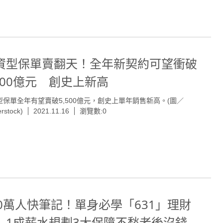
資型保單賣翻天！全年新契約可望衝破
,500億元 創史上新高
型保單全年有望賣破5,500億元，創史上單年銷售新高。(圖／
erstock)
2021.11.16
瀏覽數:0
00萬人快筆記！單身必學「631」理財
 1成薪水規劃3大保障不愁老後沒錢