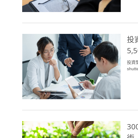
投
5
投資
shutt
3
術