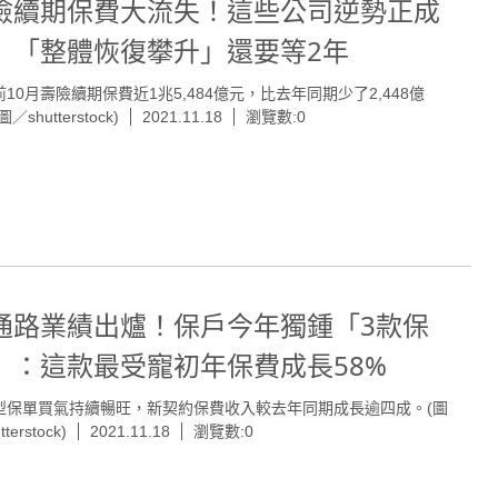
險續期保費大流失！這些公司逆勢正成
 「整體恢復攀升」還要等2年
10月壽險續期保費近1兆5,484億元，比去年同期少了2,448億
／shutterstock)
2021.11.18
瀏覽數:0
通路業績出爐！保戶今年獨鍾「3款保
」：這款最受寵初年保費成長58%
型保單買氣持續暢旺，新契約保費收入較去年同期成長逾四成。(圖
terstock)
2021.11.18
瀏覽數:0