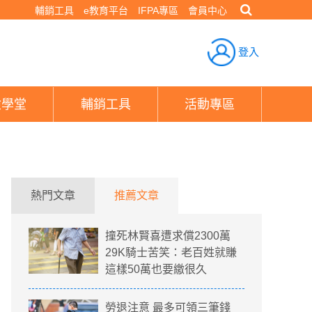
輔銷工具
e教育平台
IFPA專區
會員中心
登入
險學堂
輔銷工具
活動專區
熱門文章
推薦文章
撞死林賢喜遭求償2300萬
29K騎士苦笑：老百姓就賺
這樣50萬也要繳很久
勞退注意 最多可領三筆錢