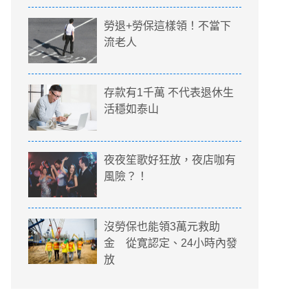
勞退+勞保這樣領！不當下
流老人
存款有1千萬 不代表退休生
活穩如泰山
夜夜笙歌好狂放，夜店咖有
風險？！
沒勞保也能領3萬元救助
金 從寛認定、24小時內發
放