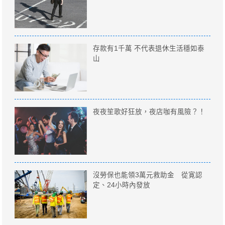
存款有1千萬 不代表退休生活穩如泰
山
夜夜笙歌好狂放，夜店咖有風險？！
沒勞保也能領3萬元救助金 從寛認
定、24小時內發放