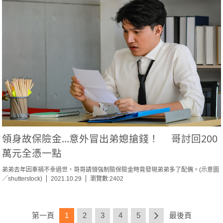
領身故保險金...意外冒出弟媳搶錢！ 哥討回200
萬元全憑一點
弟弟去年因車禍不幸過世，哥哥請領強制險保險金時竟發現弟弟多了配偶。(示意圖
／shutterstock)
2021.10.29
瀏覽數:2402
第一頁
1
2
3
4
5
最後頁