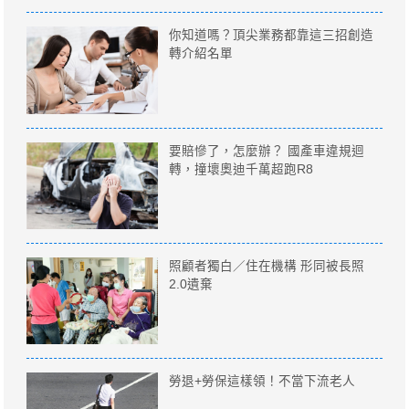
你知道嗎？頂尖業務都靠這三招創造
轉介紹名單
要賠慘了，怎麼辦？ 國產車違規迴
轉，撞壞奧迪千萬超跑R8
照顧者獨白／住在機構 形同被長照
2.0遺棄
勞退+勞保這樣領！不當下流老人