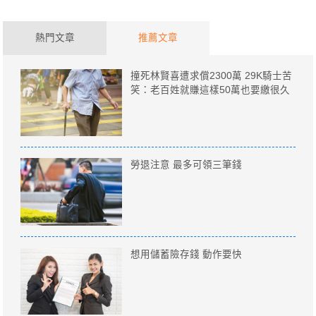
熱門文章
推薦文章
撞死林賢喜遭求償2300萬 29K騎士苦
笑：老百姓就賺這樣50萬也要繳很久
勞退注意 最多可領三筆錢
想用儲蓄險存錢 動作要快