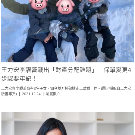
王力宏李靚蕾戰出「財產分配難題」 保單變更4
步驟要牢記！
王力宏與李靚蕾育有3名子女，如今雙方撕破臉走上離婚一途。(圖／擷取自王力宏
臉書專頁)
2021.12.24
瀏覽數:0