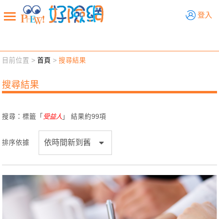
好險網
登入
目前位置 >
首頁
>
搜尋結果
新聞觀點
業務交流
好險懂生活
好險談健康
搜尋結果
退休先準備
好險學堂
輔銷工具
活動專區
搜尋：標籤「
受益人
」 結果約
99
項
排序依據