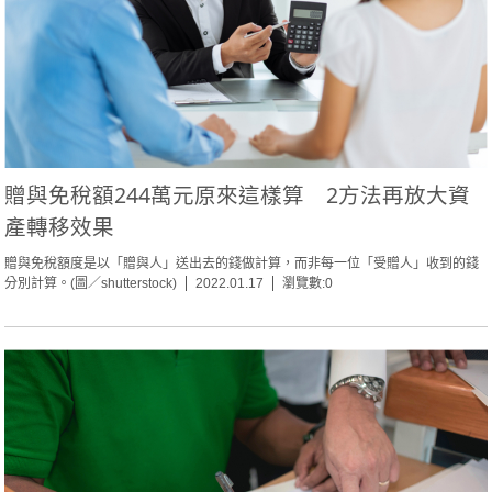
贈與免稅額244萬元原來這樣算 2方法再放大資
產轉移效果
贈與免稅額度是以「贈與人」送出去的錢做計算，而非每一位「受贈人」收到的錢
分別計算。(圖／shutterstock)
2022.01.17
瀏覽數:0