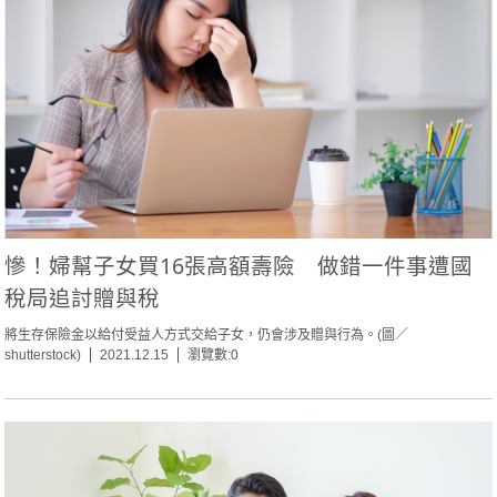
慘！婦幫子女買16張高額壽險 做錯一件事遭國
稅局追討贈與稅
將生存保險金以給付受益人方式交給子女，仍會涉及贈與行為。(圖／
shutterstock)
2021.12.15
瀏覽數:0