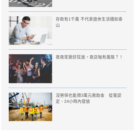
存款有1千萬 不代表退休生活穩如泰
山
夜夜笙歌好狂放，夜店咖有風險？！
沒勞保也能領3萬元救助金 從寛認
定、24小時內發放