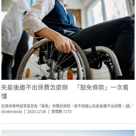
失能後繳不出保費怎麼辦 「豁免條款」一次看
懂
在買保單時留意是否有「豁免」保費的條款，就不用擔心失能後繳不出保費。(圖／
shutterstock)
2020.12.08
瀏覽數:7270