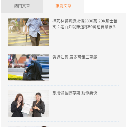
熱門文章
推薦文章
撞死林賢喜遭求償2300萬 29K騎士苦
笑：老百姓就賺這樣50萬也要繳很久
勞退注意 最多可領三筆錢
想用儲蓄險存錢 動作要快