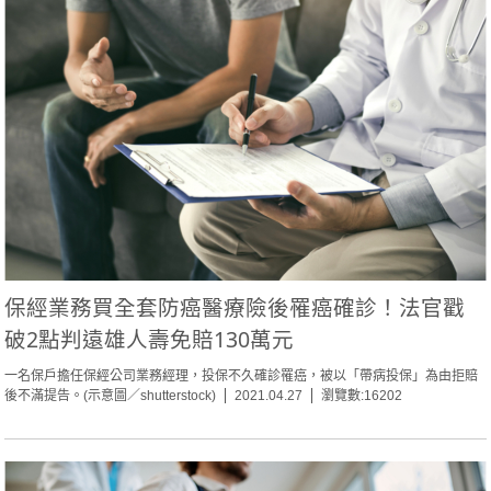
保經業務買全套防癌醫療險後罹癌確診！法官戳
破2點判遠雄人壽免賠130萬元
一名保戶擔任保經公司業務經理，投保不久確診罹癌，被以「帶病投保」為由拒賠
後不滿提告。(示意圖／shutterstock)
2021.04.27
瀏覽數:16202