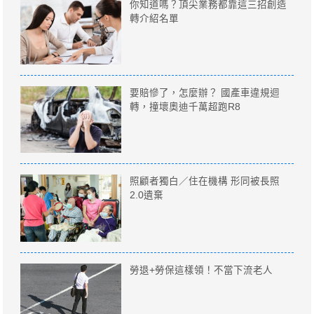
你知道嗎？頂尖業務都靠這三招創造
轉介紹名單
要賠慘了，怎麼辦？ 國產車違規迴
轉，撞壞奧迪千萬超跑R8
照顧者獨白／住在機構 形同被長照
2.0遺棄
勞退+勞保這樣領！不當下流老人