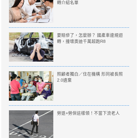
轉介紹名單
要賠慘了，怎麼辦？ 國產車違規迴
轉，撞壞奧迪千萬超跑R8
照顧者獨白／住在機構 形同被長照
2.0遺棄
勞退+勞保這樣領！不當下流老人