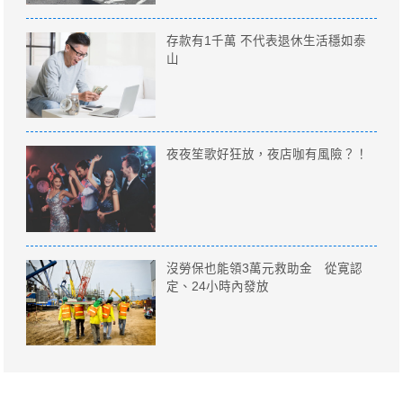
存款有1千萬 不代表退休生活穩如泰
山
夜夜笙歌好狂放，夜店咖有風險？！
沒勞保也能領3萬元救助金 從寛認
定、24小時內發放