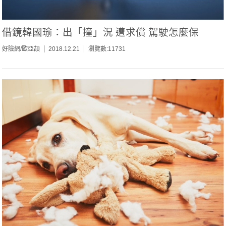
借鏡韓國瑜：出「撞」況 遭求償 駕駛怎麼保
好險網/歐亞頡
2018.12.21
瀏覽數:11731