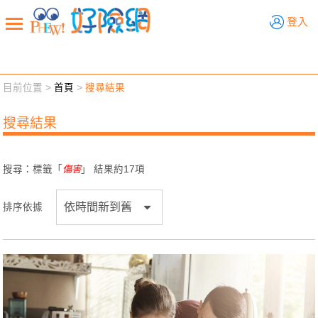
好險網
登入
目前位置 >
首頁
>
搜尋結果
新聞觀點
業務交流
好險懂生活
好險談健康
搜尋結果
退休先準備
好險學堂
輔銷工具
活動專區
搜尋：標籤「
傷害
」 結果約
17
項
排序依據