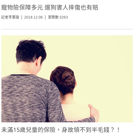
寵物險保障多元 遛狗害人摔傷也有賠
記者李蕙璇
2018.12.06
瀏覽數:3263
未滿15歲兒童的保險，身故領不到半毛錢？！