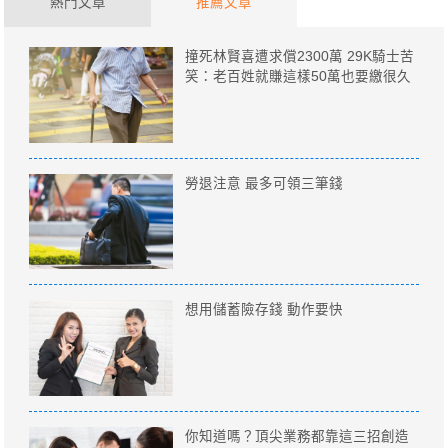
熱門文章
推薦文章
撞死林賢喜遭求償2300萬 29K騎士苦
笑：老百姓就賺這樣50萬也要繳很久
勞退注意 最多可領三筆錢
想用儲蓄險存錢 動作要快
你知道嗎？頂尖業務都靠這三招創造