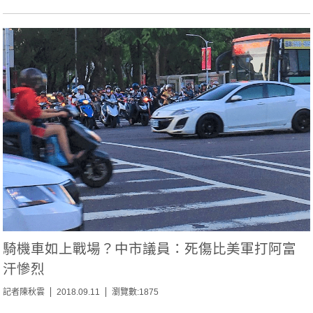
騎機車如上戰場？中市議員：死傷比美軍打阿富
汗慘烈
記者陳秋雲
2018.09.11
瀏覽數:1875