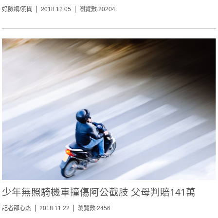
好險網/羽聞
2018.12.05
瀏覽數:20204
少年無照騎機車撞傷阿公截肢 父母判賠141萬
記者邵心杰
2018.11.22
瀏覽數:2456