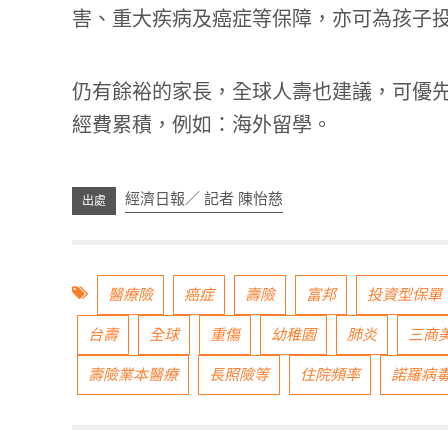
害、重大疾病及癌症等保障，亦可為孩子
仍有餘裕的家長，全球人壽也建議，可優
經費累積，例如：海外留學。
經濟日報／ 記者 陳怡慈
醫療險
癌症
壽險
富邦
投資型保單
台壽
全球
重傷
幼稚園
肺炎
三商
壽險業本醫療
長照險等
住院頻率
諾羅病