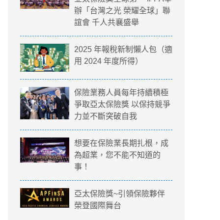
辦「台灣之光 榮耀全球」聯
誼會 千人共襄盛舉
2025 年報稅新制懶人包（適
用 2024 年度所得）
保險業務人員每年持續積極
爭取亞太保險獎 以保持競爭
力並不斷突破自我
想要在保險業長期扎根，成
為超業，您不能不知道的
事！
亞太保險獎~引領保險夥伴
榮登國際舞台