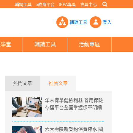
輔銷工具
e教育平台
IFPA專區
會員中心
強- PHEW!好險網
輔銷工具
登入
險學堂
輔銷工具
活動專區
熱門文章
推薦文章
年末保單健檢利器 善用保險
存摺平台全面掌握保單明細
六大壽險新契約保費縮水 國