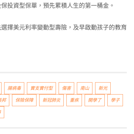
投保投資型保單，預先累積人生的第一桶金。
先選擇美元利率變動型壽險，及早啟動孩子的教育
腸病毒
實支實付型
傷害
南山
新光
美邦
保險保障
新冠肺炎
重疾
開學了
學子
毒