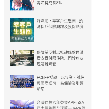
壽逆勢成長8%
好險網，準客戶生態圈 - 預
測保戶保險興趣及投保熱度
保險業反對以批註條款通融
實支實付限住院…門診癌友
理賠難解套
FChFP授證 以專業、誠信
與國際認可 為保險業引領
新局
台灣連續六年榮登APFinSA
亞太保險獎全球第一 IFPA舉