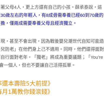
著父母4人，更上方還有自己的小孩。薛承泰說，這
30歲左右的年輕人，有8成毋需奉養已經60到70歲的
負擔，僅兩成需要奉養父母且經濟獨立。
出現，甚至不會出現，因為戰後嬰兒潮世代自知可能造
養兒防老」在他們身上己不適用。同時，他們還得面對
行面對老年，「獨老」將成為重要議題；「You’re
即使可能會一個人，但也不要讓自己活得孤單。
率還本壽險5大前提》
每月1萬教你錢滾錢》