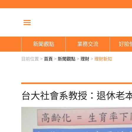
新聞觀點
業務交流
好險
目前位置 >
首頁
>
新聞觀點
>
理財
>
理財新知
台大社會系教授：退休老本