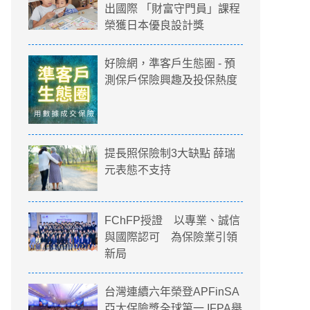
出國際 「財富守門員」課程
榮獲日本優良設計獎
好險網，準客戶生態圈 - 預
測保戶保險興趣及投保熱度
提長照保險制3大缺點 薛瑞
元表態不支持
FChFP授證 以專業、誠信
與國際認可 為保險業引領
新局
台灣連續六年榮登APFinSA
亞太保險獎全球第一 IFPA舉