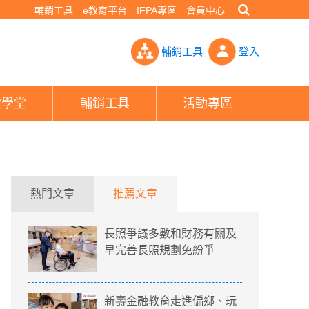
輔銷工具
e教育平台
IFPA專區
會員中心
老本5百萬才夠活- PHEW!好險網
輔銷工具
登入
險學堂
輔銷工具
活動專區
熱門文章
推薦文章
長照爭議多數和財務有關及
早完善長照規劃免紛爭
新壽金融教育走進偏鄉、玩