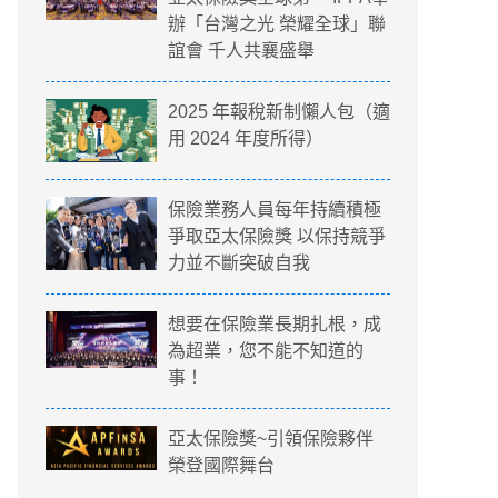
辦「台灣之光 榮耀全球」聯
誼會 千人共襄盛舉
2025 年報稅新制懶人包（適
用 2024 年度所得）
保險業務人員每年持續積極
爭取亞太保險獎 以保持競爭
力並不斷突破自我
想要在保險業長期扎根，成
為超業，您不能不知道的
事！
亞太保險獎~引領保險夥伴
榮登國際舞台