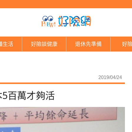
台大社會系教授：退休
懂生活
好險談健康
退休先準備
好
2019/04/24
5百萬才夠活