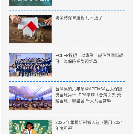
現金轉保單避稅 行不通了
FChFP授證 以專業、誠信與國際認
可 為保險業引領新局
台灣連續六年榮登APFinSA亞太保險
獎全球第一 IFPA舉辦「台灣之光 榮
耀全球」聯誼會 千人共襄盛舉
2025 年報稅新制懶人包（適用 2024
年度所得）