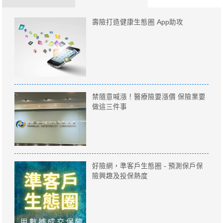
壽險打造健康生態圈 App助攻
禁隨意喊漲！醫療險要漲價 保險業要
做這三件事
好險網，準客戶生態圈 - 預測保戶保
險興趣及投保熱度