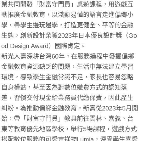
業共同開發「
財富守門員」桌遊課程，用遊戲互
動推廣金融教育，
以淺顯易懂的語言走進偏鄉小
學，帶學生邊玩邊學，打造更健全、
平等的金融
生態，創新設計榮獲2023年日本優良設計獎（
Go
od Design Award）國際肯定。
新光人壽深耕台灣60年，
在服務過程中發掘偏鄉
金融教育資源缺乏的問題，
生活中無法建立學習
環境，導致學生金融常識不足，
家長也容易忽略
自身權益，甚至因為對數位繳費方式的認知落
差，
習慣交付現金給業務員代繳保費，因此產生
糾紛。
為推動偏鄉金融教育，新壽從2023年5月開
始，帶「
財富守門員」教具前往雲林、嘉義、台
東等教育優先地區學校，
舉行5場課程，遊戲方式
搭配數位服務的可愛吉祥物Lumia，
深受學生喜愛