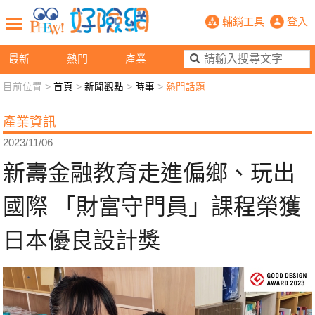
新壽金融教育走進偏鄉、玩出國際 「
輔銷工具
登入
最新
熱門
產業
目前位置 >
首頁
>
新聞觀點
>
時事
>
熱門話題
新聞觀點
業務交流
好險懂生活
好險談健康
產業資訊
退休先準備
好險學堂
輔銷工具
活動專區
2023/11/06
新壽金融教育走進偏鄉、玩出
國際 「財富守門員」課程榮獲
日本優良設計獎