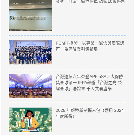
業者「自清」癌症保單 恐逾10張停售
FChFP授證 以專業、誠信與國際認
可 為保險業引領新局
台灣連續六年榮登APFinSA亞太保險
獎全球第一 IFPA舉辦「台灣之光 榮
耀全球」聯誼會 千人共襄盛舉
2025 年報稅新制懶人包（適用 2024
年度所得）