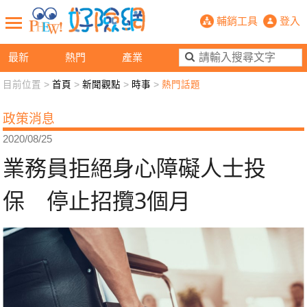
業務員拒絕身心障礙人士投保 停止招
輔銷工具
登入
最新
熱門
產業
目前位置 >
首頁
>
新聞觀點
>
時事
>
熱門話題
新聞觀點
業務交流
好險懂生活
好險談健康
政策消息
退休先準備
好險學堂
輔銷工具
活動專區
2020/08/25
業務員拒絕身心障礙人士投
保 停止招攬3個月