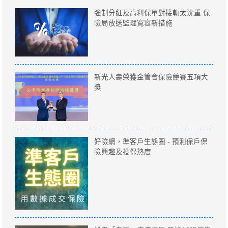
強制分紅及高利保單對接軌太沈重 保
險局放送監理寬容新措施
新光人壽榮獲金管會保險競賽五項大
獎
好險網，準客戶生態圈 - 預測保戶保
險興趣及投保熱度