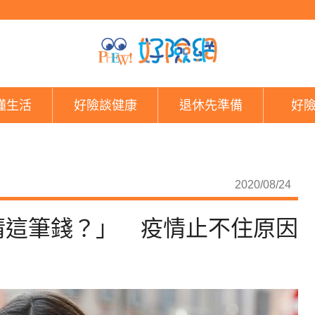
收千萬帳單崩潰「如何
懂生活
好險談健康
退休先準備
好
2020/08/24
清這筆錢？」 疫情止不住原因