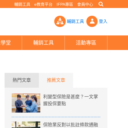
輔銷工具
e教育平台
IFPA專區
會員中心
付清這筆錢？」 疫情止不住原因出在沒保險- PHEW!好險網
輔銷工具
登入
險學堂
輔銷工具
活動專區
熱門文章
推薦文章
利變型保險是甚麼？一文掌
握投保要點
保險業反對以批註條款通融