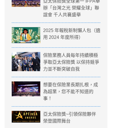
亞太保險獎全球第一 IFPA舉
辦「台灣之光 榮耀全球」聯
誼會 千人共襄盛舉
2025 年報稅新制懶人包（適
用 2024 年度所得）
保險業務人員每年持續積極
爭取亞太保險獎 以保持競爭
力並不斷突破自我
想要在保險業長期扎根，成
為超業，您不能不知道的
事！
亞太保險獎~引領保險夥伴
榮登國際舞台