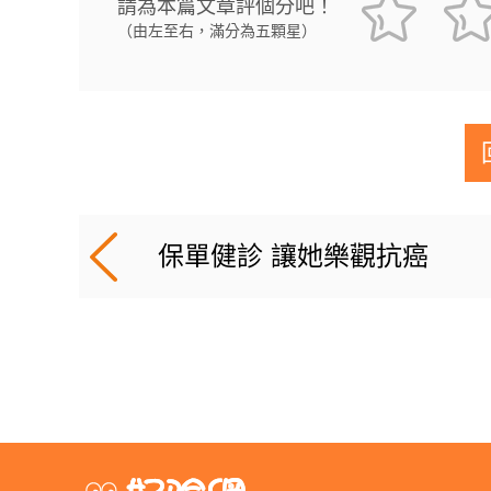
請為本篇文章評個分吧！
（由左至右，滿分為五顆星）
保單健診 讓她樂觀抗癌