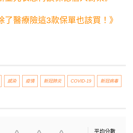
除了醫療險這3款保單也該買！
》
感染
疫情
新冠肺炎
COVID-19
新冠病毒
平均分數