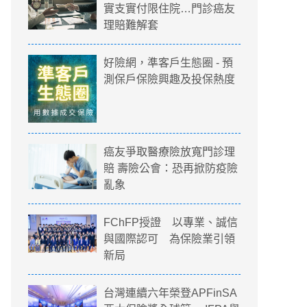
實支實付限住院…門診癌友
理賠難解套
好險網，準客戶生態圈 - 預
測保戶保險興趣及投保熱度
癌友爭取醫療險放寬門診理
賠 壽險公會：恐再掀防疫險
亂象
FChFP授證 以專業、誠信
與國際認可 為保險業引領
新局
台灣連續六年榮登APFinSA