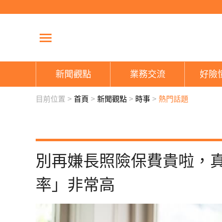
新聞觀點
業務交流
好險
目前位置 >
首頁
>
新聞觀點
>
時事
>
熱門話題
別再嫌長照險保費貴啦，
率」非常高