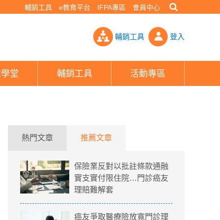
輔銷工具
e教育平台
IFPA專區
會員中心
，真正發生問題時，它的「投報率」非常高- PHEW!好險網
輔銷工具
登入
險學堂
輔銷工具
活動專區
熱門文章
推薦文章
保險業反對以批註條款通融
實支實付限住院…門診癌友
理賠難解套
癌友爭取醫療險放寬門診理