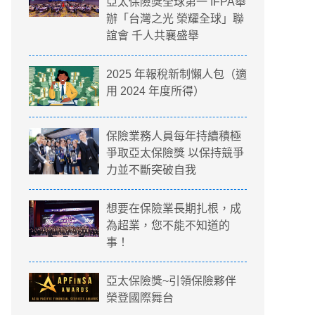
亞太保險獎全球第一 IFPA舉
辦「台灣之光 榮耀全球」聯
誼會 千人共襄盛舉
2025 年報稅新制懶人包（適
用 2024 年度所得）
保險業務人員每年持續積極
爭取亞太保險獎 以保持競爭
力並不斷突破自我
想要在保險業長期扎根，成
為超業，您不能不知道的
事！
亞太保險獎~引領保險夥伴
榮登國際舞台