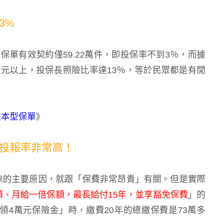
3%
單有效契約僅59.22萬件，即投保率不到3％，而據
萬元以上，投保長照險比率達13％，等於民眾都是有閒
保本型保單
》
投報率非常高！
睞的主要原因，就跟「保費非常昂貴」有關。但是實際
額、月給一倍保額，最長給付15年，並享豁免保費
」的
領4萬元保險金」時，繳費20年的總繳保費是73萬多