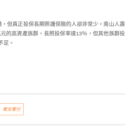
備，但真正投保長期照護保險的人卻非常少。南山人壽
萬元的高資產族群，長照投保率達13％，但其他族群投
不足。
實支實付