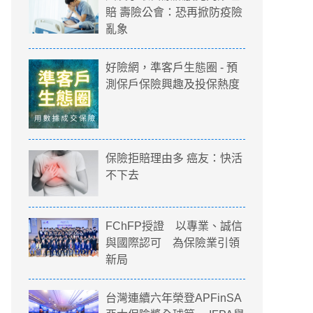
賠 壽險公會：恐再掀防疫險
亂象
好險網，準客戶生態圈 - 預
測保戶保險興趣及投保熱度
保險拒賠理由多 癌友：快活
不下去
FChFP授證 以專業、誠信
與國際認可 為保險業引領
新局
台灣連續六年榮登APFinSA