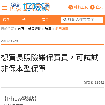
想買長照險嫌保費貴，可試試非保本型
輔銷工具
登入
最新
熱門
產業
目前位置 >
首頁
>
新聞觀點
>
時事
>
熱門話題
新聞觀點
業務交流
好險懂生活
好險談健康
2017/06/28
退休先準備
好險學堂
輔銷工具
活動專區
想買長照險嫌保費貴，可試試
非保本型保單
瀏覽數:11552
【Phew觀點】