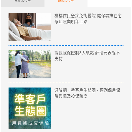
機構住民急症免衝醫院 健保署推在宅
急症照顧明年上路
提長照保險制3大缺點 薛瑞元表態不
支持
好險網，準客戶生態圈 - 預測保戶保
險興趣及投保熱度