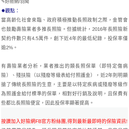
✎
好險網/羽聞
✸觀點：
當高齡化社會來臨、政府積極推動長照政制之際，金管會
也鼓勵壽險業者多推長照險。但據統計，2016年長照險新
契約件數只有4.5萬件，創下近4年的最低紀錄，投保率僅
逾2%。
有壽險業者分析，業者推出的類長照保單（即特定傷病
險）、殘扶險（以殘廢等級表給付照護金），近2年則明顯
搶了傳統長照險的生意，主要是以特定疾病或殘廢等級作
為照護金給付標準的保單，相對好行銷及說明，且保費有
些都比長照險便宜，因此投保率顯著提高。
按讚加入好險網FB官方粉絲團,得到最新最即時的保險資訊!