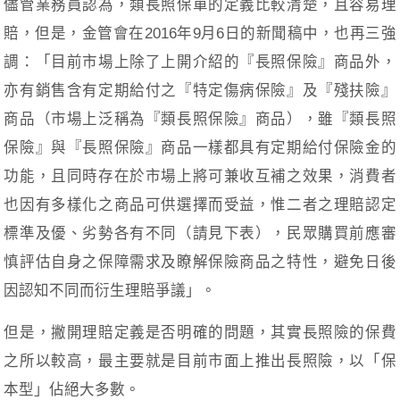
儘管業務員認為，類長照保單的定義比較清楚，且容易理
賠，但是，金管會在2016年9月6日的新聞稿中，也再三強
調：「目前市場上除了上開介紹的『長照保險』商品外，
亦有銷售含有定期給付之『特定傷病保險』及『殘扶險』
商品（市場上泛稱為『類長照保險』商品），雖『類長照
保險』與『長照保險』商品一樣都具有定期給付保險金的
功能，且同時存在於市場上將可兼收互補之效果，消費者
也因有多樣化之商品可供選擇而受益，惟二者之理賠認定
標準及優、劣勢各有不同（請見下表），民眾購買前應審
慎評估自身之保障需求及瞭解保險商品之特性，避免日後
因認知不同而衍生理賠爭議」。
但是，撇開理賠定義是否明確的問題，其實長照險的保費
之所以較高，最主要就是目前市面上推出長照險，以「保
本型」佔絕大多數。