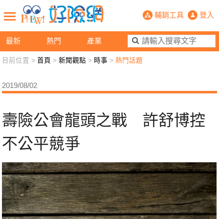
壽險公會龍頭之戰 許舒博控不公平競
輔銷工具
登入
最新
熱門
產業
目前位置 >
首頁
>
新聞觀點
>
時事
>
熱門話題
新聞觀點
業務交流
好險懂生活
好險談健康
2019/08/02
退休先準備
好險學堂
輔銷工具
活動專區
壽險公會龍頭之戰 許舒博控
不公平競爭