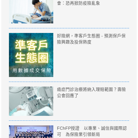
會：恐再掀防疫險亂象
好險網，準客戶生態圈 - 預測保戶保
險興趣及投保熱度
癌症門診治療將納入理賠範圍？壽險
公會回應了
FChFP授證 以專業、誠信與國際認
可 為保險業引領新局