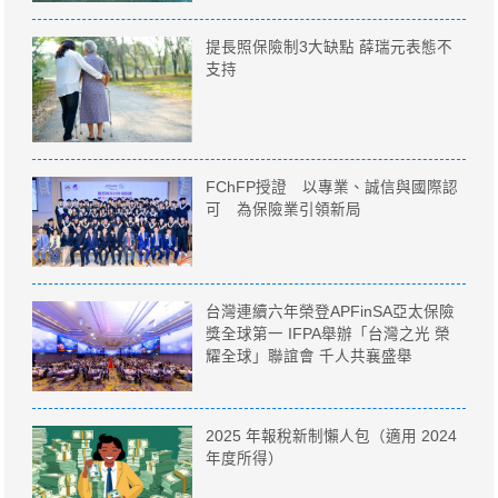
提長照保險制3大缺點 薛瑞元表態不
支持
FChFP授證 以專業、誠信與國際認
可 為保險業引領新局
台灣連續六年榮登APFinSA亞太保險
獎全球第一 IFPA舉辦「台灣之光 榮
耀全球」聯誼會 千人共襄盛舉
2025 年報稅新制懶人包（適用 2024
年度所得）