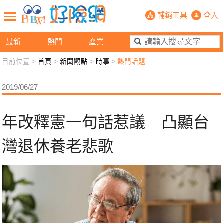
年改釋憲一句話惹議 凸顯台灣退休養
輔銷工具
登入
最新
熱門
產業
目前位置 >
首頁
>
新聞觀點
>
時事
>
熱門話題
新聞觀點
業務交流
好險懂生活
好險談健康
2019/06/27
退休先準備
好險學堂
輔銷工具
活動專區
年改釋憲一句話惹議 凸顯台
灣退休養老悲歌