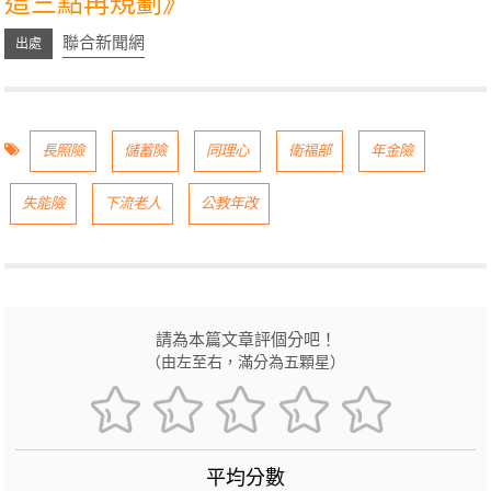
這三點再規劃》
聯合新聞網
長照險
儲蓄險
同理心
衛福部
年金險
失能險
下流老人
公教年改
請為本篇文章評個分吧！
（由左至右，滿分為五顆星）
平均分數