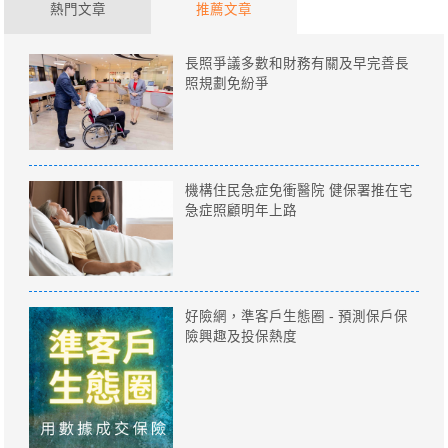
熱門文章
推薦文章
長照爭議多數和財務有關及早完善長
照規劃免紛爭
機構住民急症免衝醫院 健保署推在宅
急症照顧明年上路
好險網，準客戶生態圈 - 預測保戶保
險興趣及投保熱度