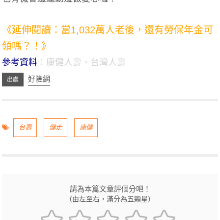
關鍵字:外溢保單,小資族,健康管理,運動
《延伸閱讀：當1,032萬人老後，還有勞保年金可
領嗎？！》
參考資料
：
康健人壽
、
台灣人壽
好險網
台壽
健走
康健
請為本篇文章評個分吧！
（由左至右，滿分為五顆星）