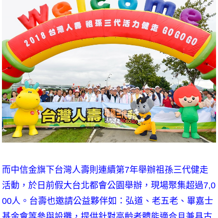
而中信金旗下台灣人壽則連續第7年舉辦祖孫三代健走
活動，於日前假大台北都會公園舉辦，現場聚集超過7,0
00人。台壽也邀請公益夥伴如：弘道、老五老、畢嘉士
基金會等參與設攤，提供針對高齡者體能適合且兼具古