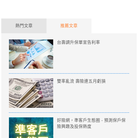
熱門文章
推薦文章
台壽調升保單宣告利率
雙率亂流 壽險連五月虧損
好險網，準客戶生態圈 - 預測保戶保
險興趣及投保熱度