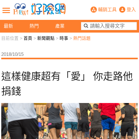
這樣健康超有「愛」 你走路他捐錢- 
輔銷工具
登入
最新
熱門
產業
目前位置 >
首頁
>
新聞觀點
>
時事
>
熱門話題
新聞觀點
業務交流
好險懂生活
好險談健康
2018/10/15
退休先準備
好險學堂
輔銷工具
活動專區
這樣健康超有「愛」 你走路他
捐錢