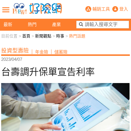
台壽調升保單宣告利率- PHEW!好
輔銷工具
登入
最新
熱門
產業
目前位置 >
首頁
>
新聞觀點
>
時事
>
熱門話題
新聞觀點
業務交流
好險懂生活
好險談健康
投資型壽險
年金險
儲蓄險
退休先準備
好險學堂
輔銷工具
活動專區
2023/04/07
台壽調升保單宣告利率