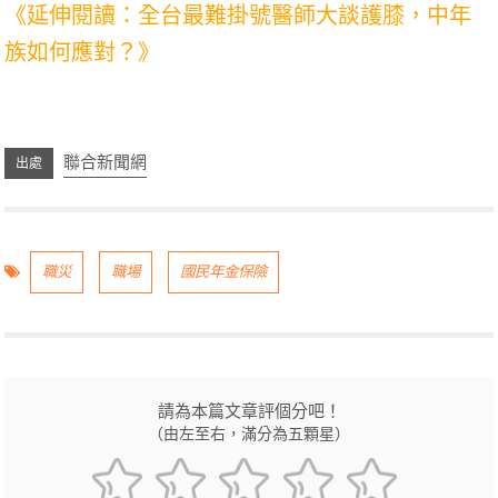
《延伸閱讀：全台最難掛號醫師大談護膝，中年
族如何應對？》
關鍵字：房地產,遺產稅,贈與稅,公告土地現值,不動產,資
產轉移
聯合新聞網
職災
職場
國民年金保險
請為本篇文章評個分吧！
（由左至右，滿分為五顆星）