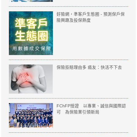
好險網，準客戶生態圈 - 預測保戶保
險興趣及投保熱度
保險拒賠理由多 癌友：快活不下去
FChFP授證 以專業、誠信與國際認
可 為保險業引領新局