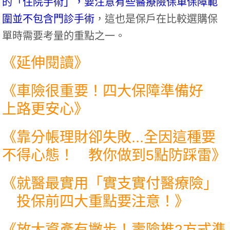
的「住院手術」，要注意有些醫療險保單保障範
圍並不包含門診手術
，這也是保戶在比較選購保
單時需要考量的重點之一。
《延伸閱讀》
《
車險很重要！四大保障準備好
上路更安心
》
《
靠分帳理財卻失敗...全因這種要
不得心態！ 教你做到5點防踩雷
》
《
就醫最實用「實支實付醫療險」
投保前四大重點要注意！
》
《
放大資產有撇步！壽險推2方式準