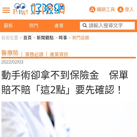
動手術卻拿不到保險金 保單賠不賠「
輔銷工具
登入
最新
熱門
產業
目前位置 >
首頁
>
新聞觀點
>
時事
>
熱門話題
新聞觀點
業務交流
好險懂生活
好險談健康
醫療險
業務必讀
產業資訊
退休先準備
好險學堂
輔銷工具
活動專區
2022/02/03
動手術卻拿不到保險金 保單
賠不賠「這2點」要先確認！