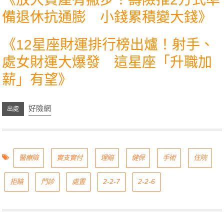
備退休抗通膨 小錢累積變大錢
》
《1
2星座財運排行榜出爐！射手、
處女財運大爆發 這星座「升職加
薪」有望
》
好險網
醫療險
實支實付
理賠
健保
手術
住院
拒賠
門診
處置
2-2-7
2-2-6