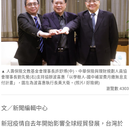
▲ 人壽保險文教基金會理事長許舒博(中)、中華保險與理財規劃人員協
會理事長劉先覺(右)支持協辦波喜惠「以學樹人-國中補習費月繳無息支
付計畫」，圖左為波喜惠執行長黃大衛。(照片/ 好險網)
瀏覽數:4303
文／新聞編輯中心
新冠疫情自去年開始影響全球經貿發展，台灣於