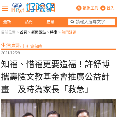
知福、惜福更要造福！許舒博攜壽險
輔銷工具
登入
最新
熱門
產業
目前位置 >
首頁
>
新聞觀點
>
時事
>
熱門話題
新聞觀點
業務交流
好險懂生活
好險談健康
生活資訊
社會保險
退休先準備
好險學堂
輔銷工具
活動專區
2021/12/28
知福、惜福更要造福！許舒博
攜壽險文教基金會推廣公益計
畫 及時為家長「救急」