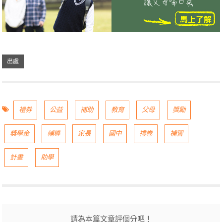
禮券
公益
補助
教育
父母
獎勵
獎學金
輔導
家長
國中
禮卷
補習
計畫
助學
請為本篇文章評個分吧！