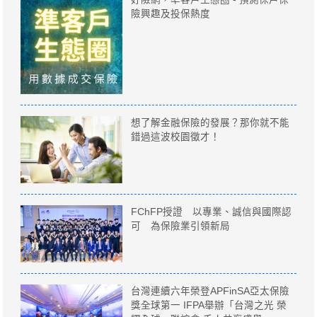
險興趣及投保熱度
想了解金融保險的發展？那你就不能
錯過這波校園徵才！
FChFP授證 以專業、誠信與國際認
可 為保險業引領新局
台灣連續六年榮登APFinSA亞太保險
獎全球第一 IFPA舉辦「台灣之光 榮