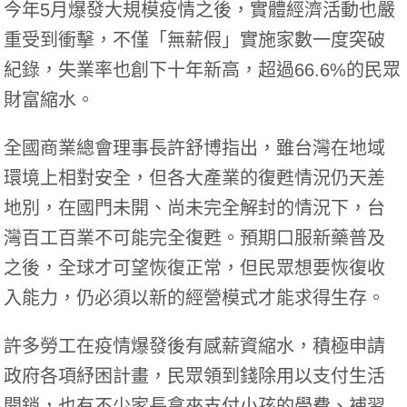
今年5月爆發大規模疫情之後，實體經濟活動也嚴
重受到衝擊，不僅「無薪假」實施家數一度突破
紀錄，失業率也創下十年新高，超過66.6%的民眾
財富縮水。
全國商業總會理事長許舒博指出，雖台灣在地域
環境上相對安全，但各大產業的復甦情況仍天差
地別，在國門未開、尚未完全解封的情況下，台
灣百工百業不可能完全復甦。
預期口服新藥普及
之後，全球才可望恢復正常，但民眾想要恢復收
入能力，仍必須以新的經營模式才能求得生存
。
許多勞工在疫情爆發後有感薪資縮水，積極申請
政府各項紓困計畫，民眾領到錢除用以支付生活
開銷，也有不少家長拿來支付小孩的學費、補習