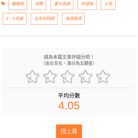
醫療險
保費
重大疾病
終身險
父母
4、5年級
五年的時間
借貸還清
請為本篇文章評個分吧！
（由左至右，滿分為五顆星）
平均分數
4.05
回上頁