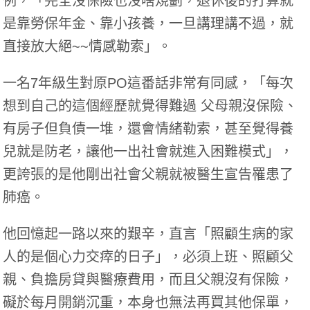
例，「完全沒保險也沒啥規劃，退休後的打算就
是靠勞保年金、靠小孩養，一旦講理講不過，就
直接放大絕~~情感勒索」。
一名7年級生對原PO這番話非常有同感，「每次
想到自己的這個經歷就覺得難過 父母親沒保險、
有房子但負債一堆，還會情緒勒索，甚至覺得養
兒就是防老，讓他一出社會就進入困難模式」，
更誇張的是他剛出社會父親就被醫生宣告罹患了
肺癌。
他回憶起一路以來的艱辛，直言「照顧生病的家
人的是個心力交瘁的日子」，必須上班、照顧父
親、負擔房貸與醫療費用，而且父親沒有保險，
礙於每月開銷沉重，本身也無法再買其他保單，