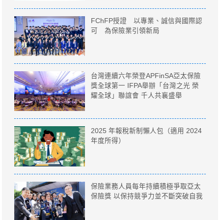
FChFP授證 以專業、誠信與國際認
可 為保險業引領新局
台灣連續六年榮登APFinSA亞太保險
獎全球第一 IFPA舉辦「台灣之光 榮
耀全球」聯誼會 千人共襄盛舉
2025 年報稅新制懶人包（適用 2024
年度所得）
保險業務人員每年持續積極爭取亞太
保險獎 以保持競爭力並不斷突破自我