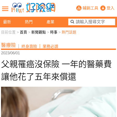
父親罹癌沒保險 一年的醫藥費讓他花
輔銷工具
登入
最新
熱門
產業
目前位置 >
首頁
>
新聞觀點
>
時事
>
熱門話題
新聞觀點
業務交流
好險懂生活
好險談健康
醫療險
終身壽險
業務必讀
退休先準備
好險學堂
輔銷工具
活動專區
2023/06/01
父親罹癌沒保險 一年的醫藥費
讓他花了五年來償還