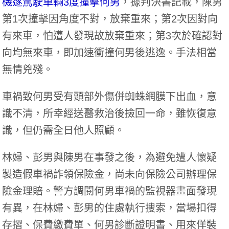
機遂駕駛車輛3度撞擊何男
，據判決書記載，陳男
第1次撞擊因角度不對，放棄重來；第2次因對向
有來車，怕遭人發現故放棄重來；第3次於確認對
向均無來車，即加速衝撞何男後逃逸。手法相當
無情兇殘。
車禍致何男受有頭部外傷併蜘蛛網膜下出血，意
識不清，所幸經送醫救治後撿回一命，雖恢復意
識，但仍需全日他人照顧。
林婦、彭男與陳男在事發之後，為避免遭人懷疑
製造假車禍詐領保險金，尚未向保險公司辦理保
險金理賠。警方調閱何男車禍的監視器畫面發現
有異，在林婦、彭男的住處執行搜索，當場扣得
存摺、保費繳費單、何男診斷證明書、用來佯裝