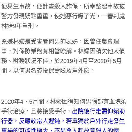
便易生事故，便計畫殺人詐保，所幸整起事故被
警方發現疑點重重，使她惡行曝了光，一審判處
林婦9年重刑。
兇嫌林婦是受害者何男的表姊，因曾任農會理
事，對保險業務有相當瞭解。林婦因積欠他人債
務、財務狀況不佳，於2019年4月至2020年5月
間，以何男名義投保壽險及意外險。
2020年4、5月間，林婦因得知何男腦部有血塊須
手術治療，且將接受手術，
出院後行走需仰賴助
行器，反應較常人遲鈍，若單獨於戶外行走發生
車禍的可能性極大，不易令人起故意殺人的懷