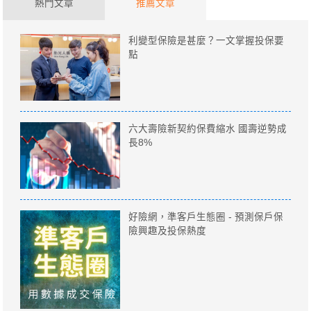
熱門文章
推薦文章
利變型保險是甚麼？一文掌握投保要
點
六大壽險新契約保費縮水 國壽逆勢成
長8%
好險網，準客戶生態圈 - 預測保戶保
險興趣及投保熱度