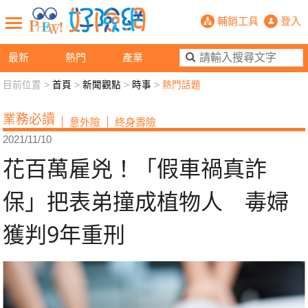
花百萬雇兇！「假車禍真詐保」把表弟
輔銷工具
登入
最新
熱門
產業
目前位置 >
首頁
>
新聞觀點
>
時事
>
熱門話題
新聞觀點
業務交流
好險懂生活
好險談健康
業務必讀
意外險
終身壽險
退休先準備
好險學堂
輔銷工具
活動專區
2021/11/10
花百萬雇兇！「假車禍真詐
保」把表弟撞成植物人 毒婦
獲判9年重刑