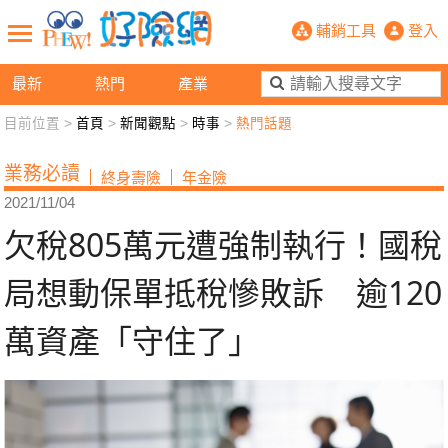
欠稅805萬元遭強制執行！國稅局想
輔銷工具
登入
最新
熱門
產業
目前位置 >
首頁
>
新聞觀點
>
時事
>
熱門話題
新聞觀點
業務交流
好險懂生活
好險談健康
業務必讀
終身壽險
年金險
退休先準備
好險學堂
輔銷工具
活動專區
2021/11/04
欠稅805萬元遭強制執行！國稅
局想動保單抵稅慘敗訴 逾120
萬資產「守住了」