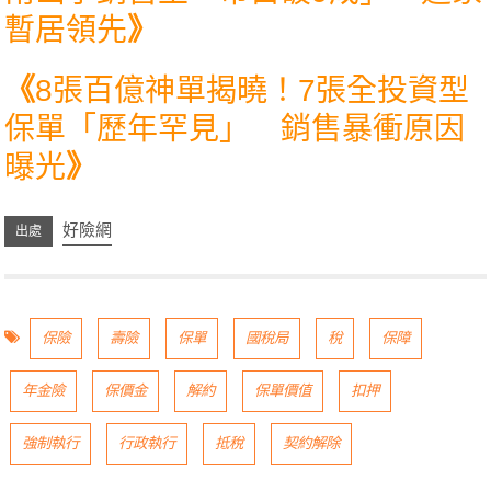
暫居領先
》
《
8張百億神單揭曉！7張全投資型
保單「歷年罕見」 銷售暴衝原因
曝光
》
好險網
保險
壽險
保單
國稅局
稅
保障
年金險
保價金
解約
保單價值
扣押
強制執行
行政執行
抵稅
契約解除