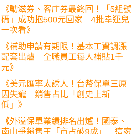
《
動滋券、客庄券最終回！「5組號
碼」成功抱500元回家 4批幸運兒
一次看
》
《
補助申請有期限！基本工資調漲
配套出爐 全職員工每人補貼1千
元
》
《
美元匯率太誘人！台幣保單三原
因失寵 銷售占比「創史上新
低」
》
《
外溢保單業績排名出爐！國泰、
南山爭銷售王「市占破9成」 這家