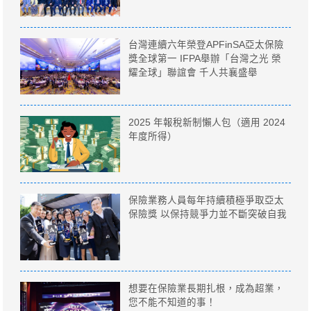
台灣連續六年榮登APFinSA亞太保險
獎全球第一 IFPA舉辦「台灣之光 榮
耀全球」聯誼會 千人共襄盛舉
2025 年報稅新制懶人包（適用 2024
年度所得）
保險業務人員每年持續積極爭取亞太
保險獎 以保持競爭力並不斷突破自我
想要在保險業長期扎根，成為超業，
您不能不知道的事！