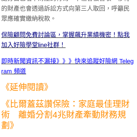
的財產也會透過訴訟方式向第三人取回，呼籲民
眾應確實繳納稅款。
保險顧問免費討論區，掌握飆升業績機密！點我
加入好險學堂line社群！
即時新聞資訊不漏接》》》快來追蹤好險網 Teleg
ram 頻道
《延伸閱讀》
《
比爾蓋茲讚保險：家庭最佳理財
術 離婚分割4兆財產牽動財務規
劃
》