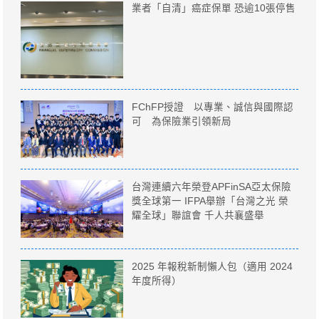
業者「自清」癌症保單 恐逾10張停售
FChFP授證 以專業、誠信與國際認
可 為保險業引領新局
台灣連續六年榮登APFinSA亞太保險
獎全球第一 IFPA舉辦「台灣之光 榮
耀全球」聯誼會 千人共襄盛舉
2025 年報稅新制懶人包（適用 2024
年度所得）