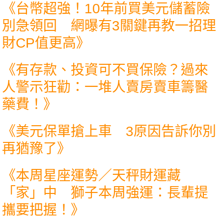
《
台幣超強！10年前買美元儲蓄險
別急領回 網曝有3關鍵再教一招理
財CP值更高
》
《
有存款、投資可不買保險？過來
人警示狂勸：一堆人賣房賣車籌醫
藥費！
》
《
美元保單搶上車 3原因告訴你別
再猶豫了
》
《
本周星座運勢／天秤財運藏
「家」中 獅子本周強運：長輩提
攜要把握！
》