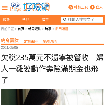
欠稅235萬元不還寧被管收 婦人一
輔銷工具
登入
最新
熱門
產業
目前位置 >
首頁
>
新聞觀點
>
時事
>
熱門話題
新聞觀點
業務交流
好險懂生活
好險談健康
終身壽險
定期壽險
業務必讀
退休先準備
好險學堂
輔銷工具
活動專區
2021/05/05
欠稅235萬元不還寧被管收 婦
人一雞婆動作壽險滿期金也飛
了