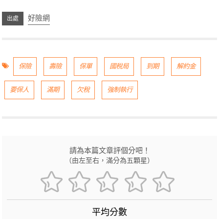
好險網
保險
壽險
保單
國稅局
到期
解約金
要保人
滿期
欠稅
強制執行
請為本篇文章評個分吧！
（由左至右，滿分為五顆星）
平均分數