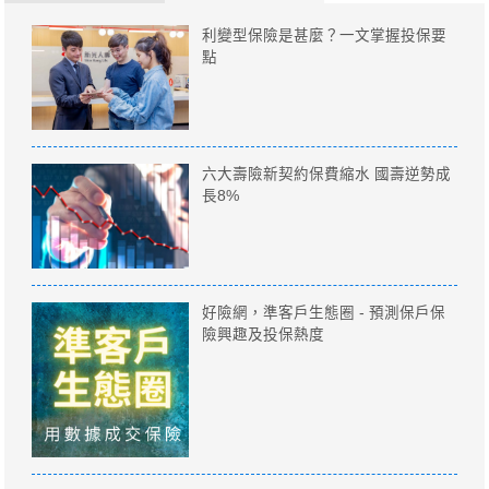
利變型保險是甚麼？一文掌握投保要
點
六大壽險新契約保費縮水 國壽逆勢成
長8%
好險網，準客戶生態圈 - 預測保戶保
險興趣及投保熱度