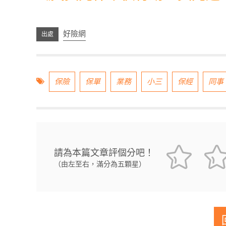
好險網
保險
保單
業務
小三
保經
同事
請為本篇文章評個分吧！
（由左至右，滿分為五顆星）