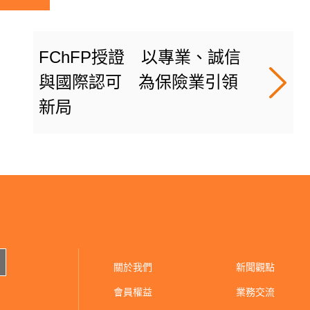
FChFP授證 以專業、誠信
與國際認可 為保險業引領
新局
關於我們
新聞觀點
會員權益
業務交流