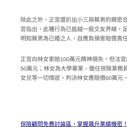
除此之外，正宮還扒出小三與蔡男的親密
官指出，此種行為已逾越一般交友界線，
明知蔡男為已婚之人，自應負損害賠償責
正宮向林女索賠100萬元精神損失，但法
50萬元；林女為大學畢業、擔任保險業務
女兒等一切情狀，判決林女應賠償60萬元
保險顧問免費討論區，掌握飆升業績機密！點