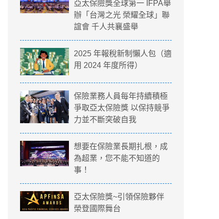
亞太保險獎全球第一 IFPA舉
辦「台灣之光 榮耀全球」聯
誼會 千人共襄盛舉
2025 年報稅新制懶人包（適
用 2024 年度所得）
保險業務人員每年持續積極
爭取亞太保險獎 以保持競爭
力並不斷突破自我
想要在保險業長期扎根，成
為超業，您不能不知道的
事！
亞太保險獎~引領保險夥伴
榮登國際舞台