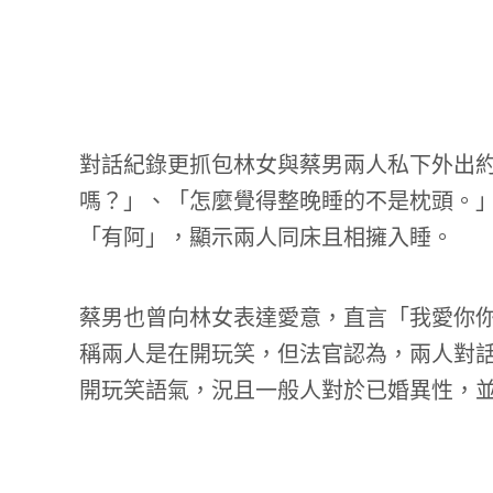
對話紀錄更抓包林女與蔡男兩人私下外出
嗎？」、「怎麼覺得整晚睡的不是枕頭。
「有阿」，顯示兩人同床且相擁入睡。
蔡男也曾向林女表達愛意，直言「我愛你
稱兩人是在開玩笑，但法官認為，兩人對
開玩笑語氣，況且一般人對於已婚異性，