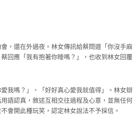
約會，還在外過夜。林女傳訊給蔡問道「你沒手麻
」蔡回應「我有抱著你睡嗎？」，也收到林女回覆
你愛我嗎？」、「好好真心愛我就值得」。林女辯
話用語認真，敘述互相交往過程及心意，並無任何
並不會開此種玩笑，認定林女說法不予採信。