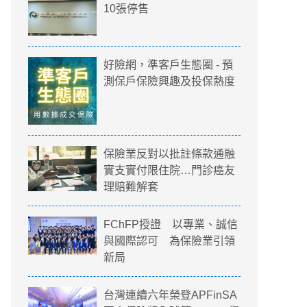
10張停售
好險網，準客戶生態圈 - 預
測保戶保險興趣及投保熱度
保險業反對以批註條款通融
實支實付限住院…門診癌友
理賠難解套
FChFP授證 以專業、誠信
與國際認可 為保險業引領
新局
台灣連續六年榮登APFinSA