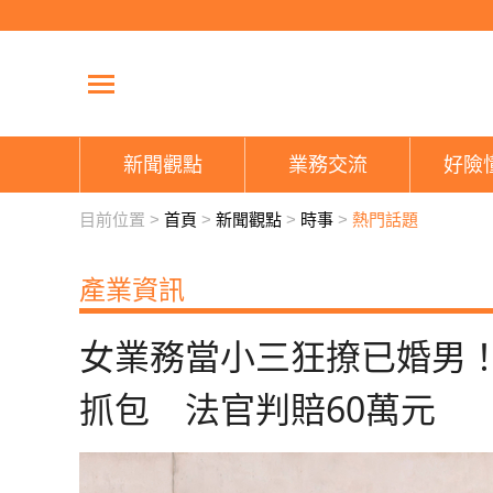
新聞觀點
業務交流
好險
目前位置 >
首頁
>
新聞觀點
>
時事
>
熱門話題
產業資訊
女業務當小三狂撩已婚男
抓包 法官判賠60萬元