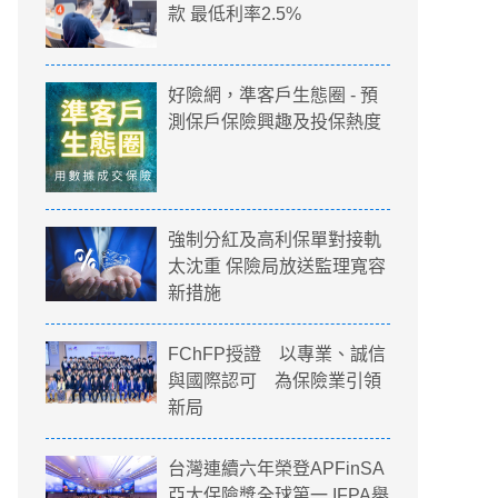
款 最低利率2.5%
好險網，準客戶生態圈 - 預
測保戶保險興趣及投保熱度
強制分紅及高利保單對接軌
太沈重 保險局放送監理寬容
新措施
FChFP授證 以專業、誠信
與國際認可 為保險業引領
新局
台灣連續六年榮登APFinSA
亞太保險獎全球第一 IFPA舉