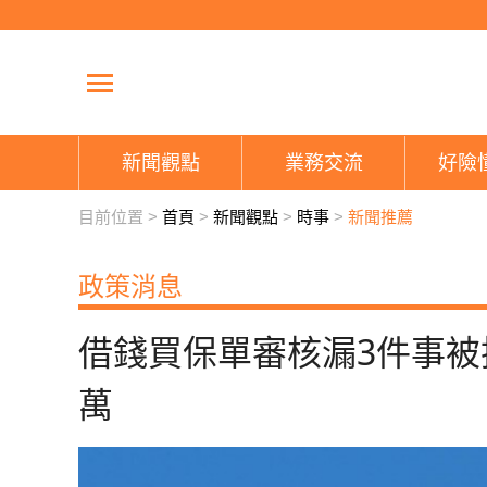
新聞觀點
業務交流
好險
目前位置 >
首頁
>
新聞觀點
>
時事
>
新聞推薦
政策消息
借錢買保單審核漏3件事被
萬