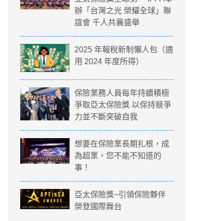
辦「台灣之光 榮耀全球」聯
誼會 千人共襄盛舉
2025 年報稅新制懶人包（適
用 2024 年度所得）
保險業務人員每年持續積極
爭取亞太保險獎 以保持競爭
力並不斷突破自我
想要在保險業長期扎根，成
為超業，您不能不知道的
事！
亞太保險獎~引領保險夥伴
榮登國際舞台