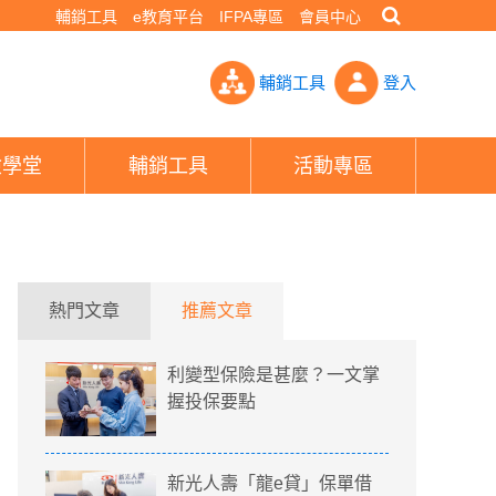
輔銷工具
e教育平台
IFPA專區
會員中心
事被抓包 台灣人壽9項缺失罰320萬- PHEW!好險網
輔銷工具
登入
險學堂
輔銷工具
活動專區
熱門文章
推薦文章
利變型保險是甚麼？一文掌
握投保要點
新光人壽「龍e貸」保單借