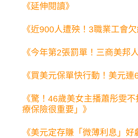
《延伸閱讀》
《
近900人遭殃！3職業工會
《
今年第2張罰單！三商美邦人
《
買美元保單快行動！美元連
《
驚！46歲美女主播蕭彤雯
療保險很重要」
》
《
美元定存賺「微薄利息」好