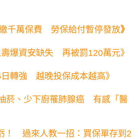
欠繳千萬保費 勞保給付暫停發放
》
壽爆資安缺失 再被罰120萬元
》
6日轉強 越晚投保成本越高
》
不抽菸、少下廚罹肺腺癌 有感「醫
虧！ 過來人教一招：買保單存到2