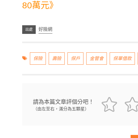
80萬元
》
好險網
保險
壽險
保戶
金管會
保單借款
請為本篇文章評個分吧！
（由左至右，滿分為五顆星）