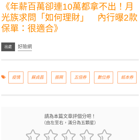
《
年薪百萬卻連10萬都拿不出！月
光族求問「如何理財」 內行曝2款
保單：很適合
》
好險網
疫情
蘇貞昌
振興
五倍券
數位券
紙本券
請為本篇文章評個分吧！
（由左至右，滿分為五顆星）