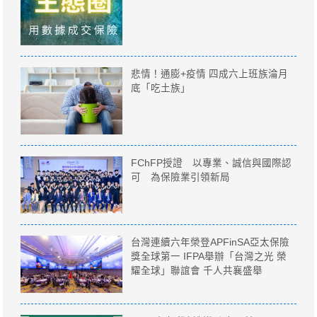
悲情！通膨+疫情 四成六上班族淪月
底「吃土族」
FChFP授證 以專業、誠信與國際認
可 為保險業引領新局
台灣連續六年榮登APFinSA亞太保險
獎全球第一 IFPA舉辦「台灣之光 榮
耀全球」聯誼會 千人共襄盛舉