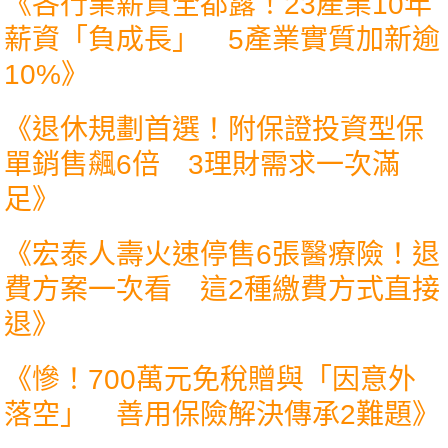
《
各行業薪資全都露！23產業10年
薪資「負成長」 5產業實質加新逾
10%
》
《
退休規劃首選！附保證投資型保
單銷售飆6倍 3理財需求一次滿
足
》
《
宏泰人壽火速停售6張醫療險！退
費方案一次看 這2種繳費方式直接
退
》
《
慘！700萬元免稅贈與「因意外
落空」 善用保險解決傳承2難題
》