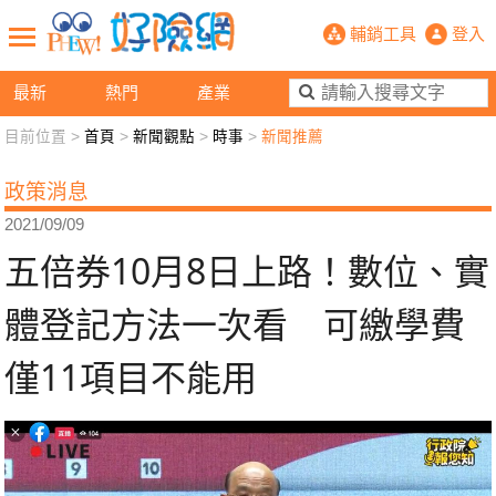
五倍券10月8日上路！數位、實體登
輔銷工具
登入
最新
熱門
產業
目前位置 >
首頁
>
新聞觀點
>
時事
>
新聞推薦
新聞觀點
業務交流
好險懂生活
好險談健康
政策消息
退休先準備
好險學堂
輔銷工具
活動專區
2021/09/09
五倍券10月8日上路！數位、實
體登記方法一次看 可繳學費
僅11項目不能用