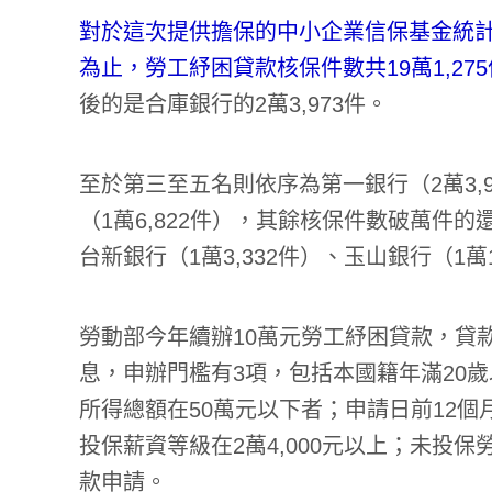
對於這次提供擔保的中小企業信保基金統計指
為止，勞工紓困貸款核保件數共19萬1,275
後的是合庫銀行的2萬3,973件。
至於第三至五名則依序為第一銀行（2萬3,9
（1萬6,822件），其餘核保件數破萬件的
台新銀行（1萬3,332件）、玉山銀行（1萬1
勞動部今年續辦10萬元勞工紓困貸款，貸款
息，申辦門檻有3項，包括本國籍年滿20歲
所得總額在50萬元以下者；申請日前12個
投保薪資等級在2萬4,000元以上；未投
款申請。