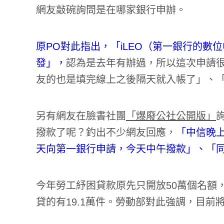
網友敲碗詢問是在哪家銀行申辦。
原PO對此指出，「iLEO（第一銀行的
發」，
認為是去年有辦過，所以這次申請
友的也是填完線上之後隔天就入帳了」、
另有網友在臉書社團
「爆廢公社公開版」
撥款了呢？釣出不少網友回應，
「中信晚
天向第一銀行申請，今天中午撥款」、「
今年勞工紓困貸款原先只開放50萬個名額，
貸的有19.1萬件。勞動部對此強調，目