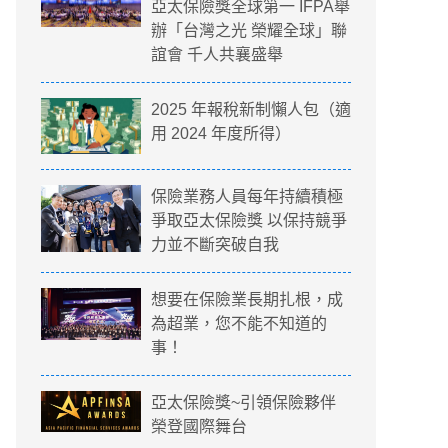
亞太保險獎全球第一 IFPA舉
辦「台灣之光 榮耀全球」聯
誼會 千人共襄盛舉
2025 年報稅新制懶人包（適
用 2024 年度所得）
保險業務人員每年持續積極
爭取亞太保險獎 以保持競爭
力並不斷突破自我
想要在保險業長期扎根，成
為超業，您不能不知道的
事！
亞太保險獎~引領保險夥伴
榮登國際舞台