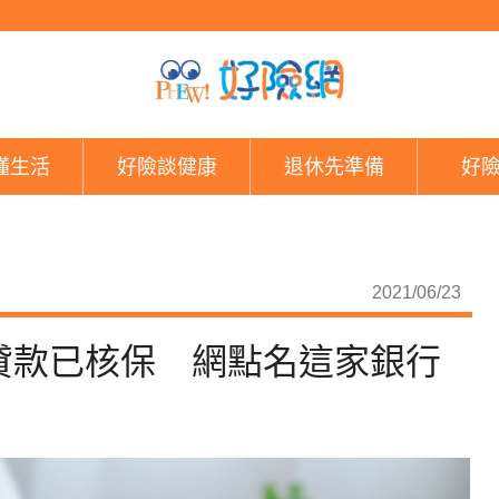
手腳要快！近20萬人
懂生活
好險談健康
退休先準備
好
2021/06/23
貸款已核保 網點名這家銀行