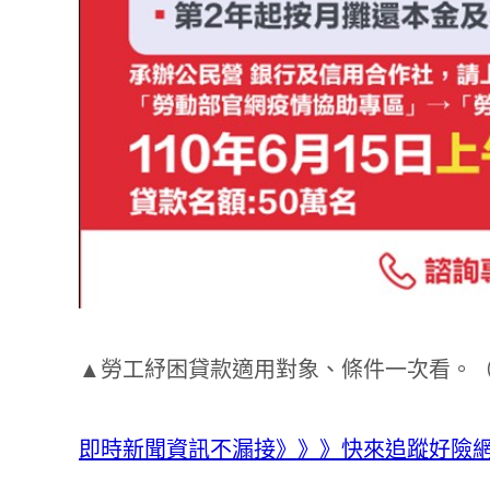
▲勞工紓困貸款適用對象、條件一次看。
即時新聞資訊不漏接》》》快來追蹤好險網 Te