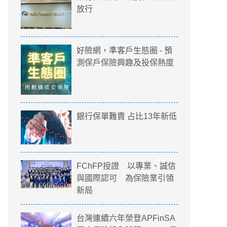
放行
好險網，準客戶生態圈 - 預
測保戶保險興趣及投保熱度
銀行保單難賣 占比13年新低
FChFP授證 以專業、誠信
與國際認可 為保險業引領
新局
台灣連續六年榮登APFinSA