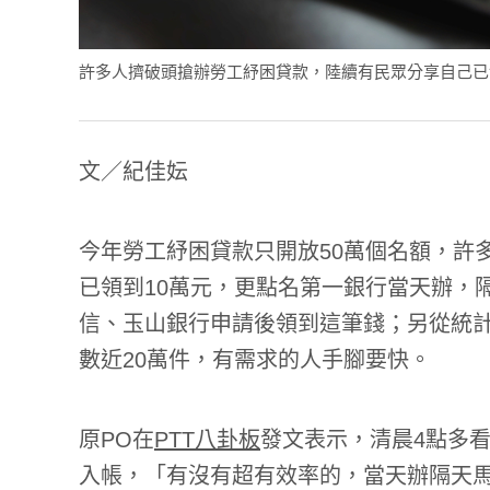
許多人擠破頭搶辦勞工紓困貸款，陸續有民眾分享自己已領到10
文／紀佳妘
今年勞工紓困貸款只開放50萬個名額，許
已領到10萬元，更點名第一銀行當天辦，
信、玉山銀行申請後領到這筆錢；另從統計
數近20萬件，有需求的人手腳要快。
原PO在
PTT八卦板
發文表示，清晨4點多看
入帳，「有沒有超有效率的，當天辦隔天