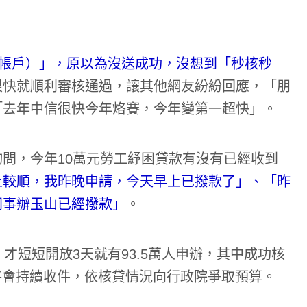
數位帳戶）」，原以為沒送成功，沒想到「秒核秒
很快就順利審核通過，讓其他網友紛紛回應，「朋
「去年中信很快今年烙賽，今年變第一超快」。
詢問，今年10萬元勞工紓困貸款有沒有已經收到
上較順，我昨晚申請，今天早上已撥款了」、「昨
同事辦玉山已經撥款」
。
才短短開放3天就有93.5萬人申辦，其中成功核
前將會持續收件，依核貸情況向行政院爭取預算。