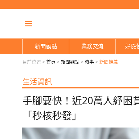
新聞觀點
業務交流
好險
目前位置 >
首頁
>
新聞觀點
>
時事
>
新聞推薦
生活資訊
手腳要快！近20萬人紓困
「秒核秒發」