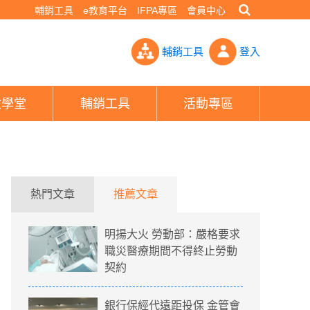
輔銷工具
e教育平台
IFPA專區
會員中心
紓困貸款已核保 網點名這家銀行「秒核秒發」- PHEW!好險網
輔銷工具
登入
險學堂
輔銷工具
活動專區
熱門文章
推薦文章
明揚大火 勞動部：嚴格要求
職災醫療期間不得終止勞動
契約
銀行保經代遠距投保 金管會