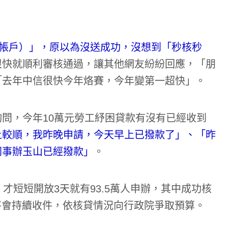
數位帳戶）」，原以為沒送成功，沒想到「秒核秒
很快就順利審核通過，讓其他網友紛紛回應，「朋
「去年中信很快今年烙賽，今年變第一超快」。
詢問，今年10萬元勞工紓困貸款有沒有已經收到
上較順，我昨晚申請，今天早上已撥款了」、「昨
同事辦玉山已經撥款」
。
才短短開放3天就有93.5萬人申辦，其中成功核
前將會持續收件，依核貸情況向行政院爭取預算。