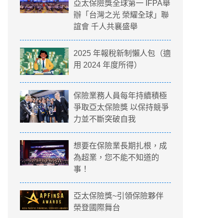
亞太保險獎全球第一 IFPA舉
辦「台灣之光 榮耀全球」聯
誼會 千人共襄盛舉
2025 年報稅新制懶人包（適
用 2024 年度所得）
保險業務人員每年持續積極
爭取亞太保險獎 以保持競爭
力並不斷突破自我
想要在保險業長期扎根，成
為超業，您不能不知道的
事！
亞太保險獎~引領保險夥伴
榮登國際舞台