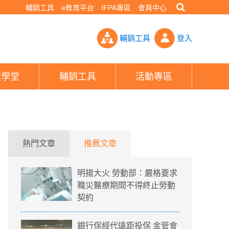
輔銷工具
e教育平台
IFPA專區
會員中心
紓困貸款已核保 網點名這家銀行「秒核秒發」- PHEW!好險網
輔銷工具
登入
險學堂
輔銷工具
活動專區
熱門文章
推薦文章
明揚大火 勞動部：嚴格要求
職災醫療期間不得終止勞動
契約
銀行保經代遠距投保 金管會