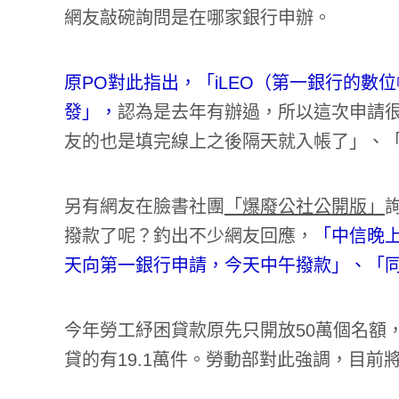
網友敲碗詢問是在哪家銀行申辦。
原PO對此指出，「iLEO（第一銀行的
發」，
認為是去年有辦過，所以這次申請
友的也是填完線上之後隔天就入帳了」、
另有網友在臉書社團
「爆廢公社公開版」
撥款了呢？釣出不少網友回應，
「中信晚
天向第一銀行申請，今天中午撥款」、「
今年勞工紓困貸款原先只開放50萬個名額，
貸的有19.1萬件。勞動部對此強調，目