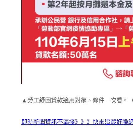
▲勞工紓困貸款適用對象、條件一次看。
即時新聞資訊不漏接》》》快來追蹤好險網 Te