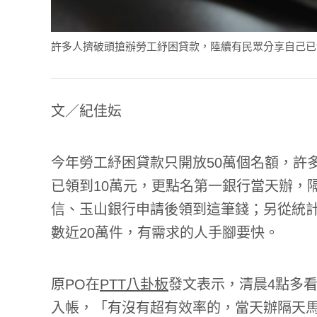
許多人擠破頭搶辦勞工紓困貸款，陸續有民眾分享自己已領到10
文／紀佳妘
今年勞工紓困貸款只開放50萬個名額，許
已領到10萬元，更點名第一銀行當天辦，
信、玉山銀行申請後領到這筆錢；另從統計
數近20萬件，有需求的人手腳要快。
原PO在
PTT八卦板
發文表示，清晨4點多看
入帳，「有沒有超有效率的，當天辦隔天