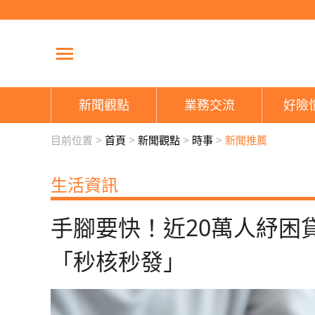
新聞觀點
業務交流
好險
目前位置 >
首頁
>
新聞觀點
>
時事
>
新聞推薦
生活資訊
手腳要快！近20萬人紓困
「秒核秒發」