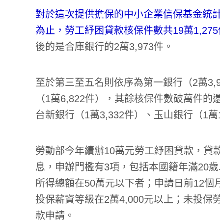
對於這次提供擔保的中小企業信保基金統計指
為止，勞工紓困貸款核保件數共19萬1,275
後的是合庫銀行的2萬3,973件。
至於第三至五名則依序為第一銀行（2萬3,9
（1萬6,822件），其餘核保件數破萬件的
台新銀行（1萬3,332件）、玉山銀行（1萬1
勞動部今年續辦10萬元勞工紓困貸款，貸款
息，申辦門檻有3項，包括本國籍年滿20歲
所得總額在50萬元以下者；申請日前12個
投保薪資等級在2萬4,000元以上；未投
款申請。