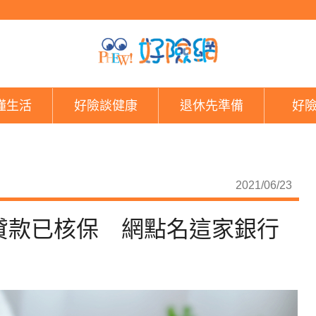
手腳要快！近20萬人
懂生活
好險談健康
退休先準備
好
2021/06/23
貸款已核保 網點名這家銀行