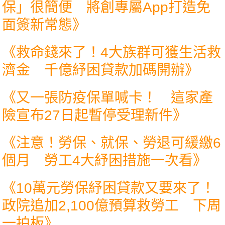
保」很簡便 將創專屬App打造免
面簽新常態
》
《
救命錢來了！4大族群可獲生活救
濟金 千億紓困貸款加碼開辦
》
《
又一張防疫保單喊卡！ 這家產
險宣布27日起暫停受理新件
》
《
注意！勞保、就保、勞退可緩繳6
個月 勞工4大紓困措施一次看
》
《
10萬元勞保紓困貸款又要來了！
政院追加2,100億預算救勞工 下周
一拍板
》