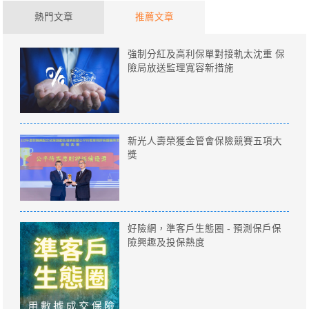
熱門文章
推薦文章
強制分紅及高利保單對接軌太沈重 保
險局放送監理寬容新措施
新光人壽榮獲金管會保險競賽五項大
獎
好險網，準客戶生態圈 - 預測保戶保
險興趣及投保熱度