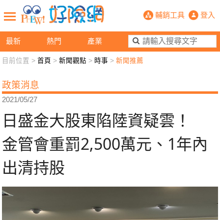
日盛金大股東陷陸資疑雲！ 金管會重罰
輔銷工具
登入
最新
熱門
產業
目前位置 >
首頁
>
新聞觀點
>
時事
>
新聞推薦
新聞觀點
業務交流
好險懂生活
好險談健康
政策消息
退休先準備
好險學堂
輔銷工具
活動專區
2021/05/27
日盛金大股東陷陸資疑雲！
金管會重罰2,500萬元、1年內
出清持股