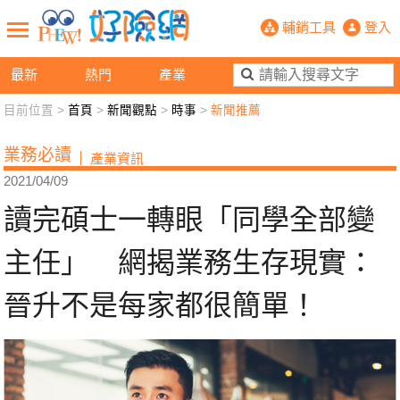
讀完碩士一轉眼「同學全部變主任」
輔銷工具
登入
最新
熱門
產業
目前位置 >
首頁
>
新聞觀點
>
時事
>
新聞推薦
新聞觀點
業務交流
好險懂生活
好險談健康
業務必讀
產業資訊
退休先準備
好險學堂
輔銷工具
活動專區
2021/04/09
讀完碩士一轉眼「同學全部變
主任」 網揭業務生存現實：
晉升不是每家都很簡單！