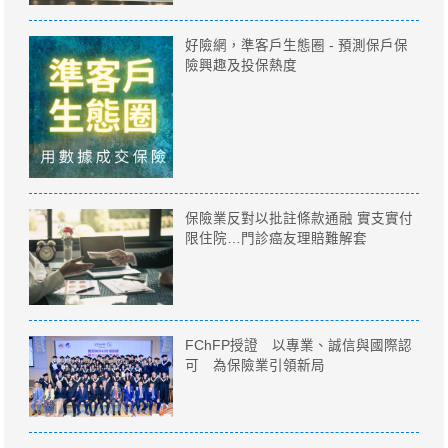
好險網，準客戶生態圈 - 預測保戶保
險興趣及投保熱度
保險業反對以批註條款通融 實支實付
限住院…門診癌友理賠難解套
FChFP授證 以專業、誠信與國際認
可 為保險業引領新局