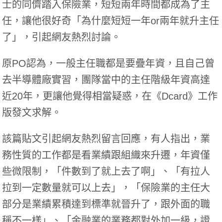
士的同儕踏入保險業，短短兩年時間都成為了主
任，讓他很好奇「為什麼短短一年or兩年就升主任
了」，引起網友熱烈討論。
原PO認為，一般主任職都是要疊年資，且自己曾
去半導體廠實習，團隊當中的主任階級年資高達
近20年，更讓他覺得相當疑惑，在《
Dcard
》工作
版發文求解。
該篇貼文引起網友熱烈留言回應，有人指出，業
務性質的工作都是看業績跟組織來升遷，年資僅
些微限制，「件數到了就上去了啊」、「有拉人
拉到一定數量就可以上去」，「保險業的主任大
部分是業績累積達到標準就晉升了，跟外面的職
稱不一樣」、「金融業的業務都對外加一級，證