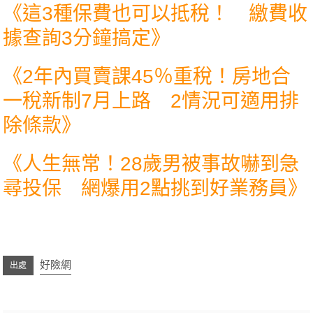
《
這3種保費也可以抵稅！ 繳費收
據查詢3分鐘搞定
》
《
2年內買賣課45％重稅！房地合
一稅新制7月上路 2情況可適用排
除條款
》
《
人生無常！28歲男被事故嚇到急
尋投保 網爆用2點挑到好業務員
》
好險網