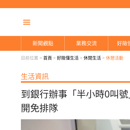
新聞觀點
業務交流
好險
目前位置 >
首頁
>
好險懂生活
>
休閒生活
>
休憩活動
生活資訊
到銀行辦事「半小時0叫號
開免排隊