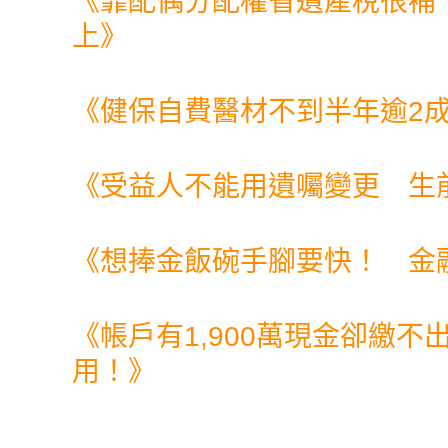
《
靠配偶分配權省遺產稅很補
上
》
《
健保自費醫材不到半年逾2
《
受益人不能用遺囑變更 生
《
想捧金飯碗手腳要快！ 金
《
帳戶有1,900萬現金卻繳不
用！
》