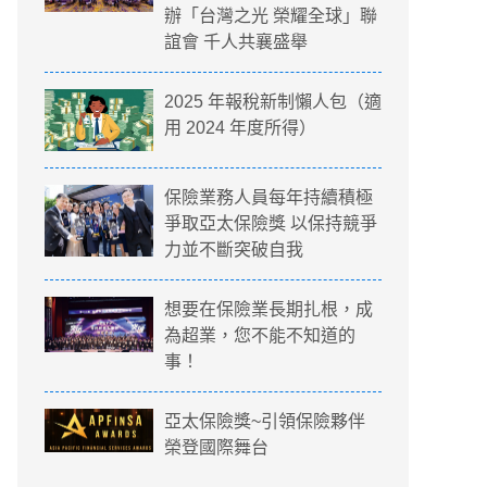
辦「台灣之光 榮耀全球」聯
誼會 千人共襄盛舉
2025 年報稅新制懶人包（適
用 2024 年度所得）
保險業務人員每年持續積極
爭取亞太保險獎 以保持競爭
力並不斷突破自我
想要在保險業長期扎根，成
為超業，您不能不知道的
事！
亞太保險獎~引領保險夥伴
榮登國際舞台