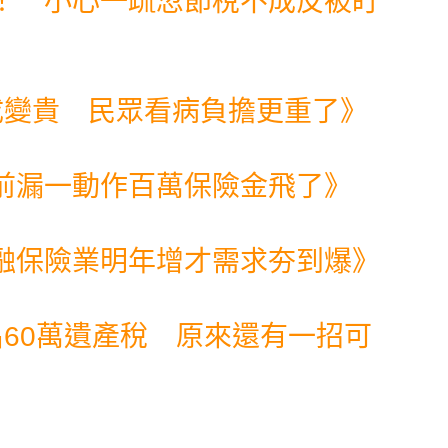
！ 小心一疏忽節稅不成反被盯
成變貴 民眾看病負擔更重了
》
前漏一動作百萬保險金飛了
》
融保險業明年增才需求夯到爆
》
出60萬遺產稅 原來還有一招可