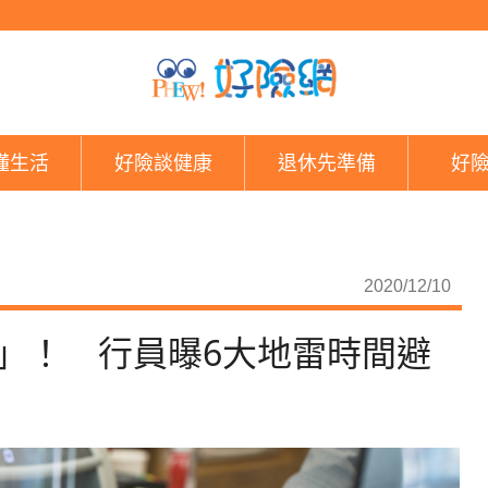
到銀行辦事「半小時0
懂生活
好險談健康
退休先準備
好
2020/12/10
」！ 行員曝6大地雷時間避