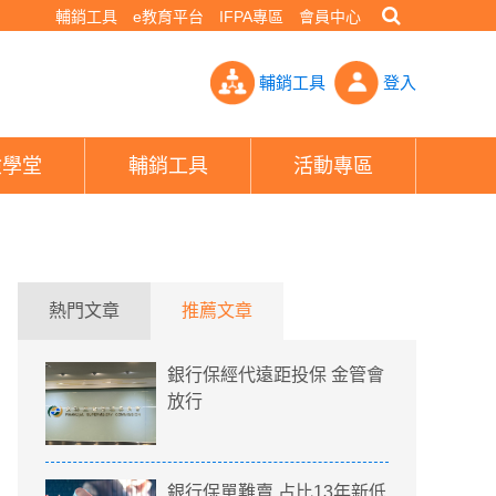
輔銷工具
e教育平台
IFPA專區
會員中心
叫號」！ 行員曝6大地雷時間避開免排隊- PHEW!好險網
輔銷工具
登入
險學堂
輔銷工具
活動專區
熱門文章
推薦文章
銀行保經代遠距投保 金管會
放行
銀行保單難賣 占比13年新低