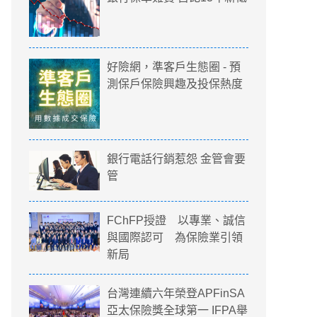
好險網，準客戶生態圈 - 預
測保戶保險興趣及投保熱度
銀行電話行銷惹怨 金管會要
管
FChFP授證 以專業、誠信
與國際認可 為保險業引領
新局
台灣連續六年榮登APFinSA
亞太保險獎全球第一 IFPA舉