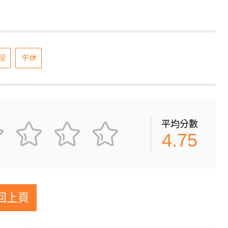
段
午休
平均分數
4.75
回上頁