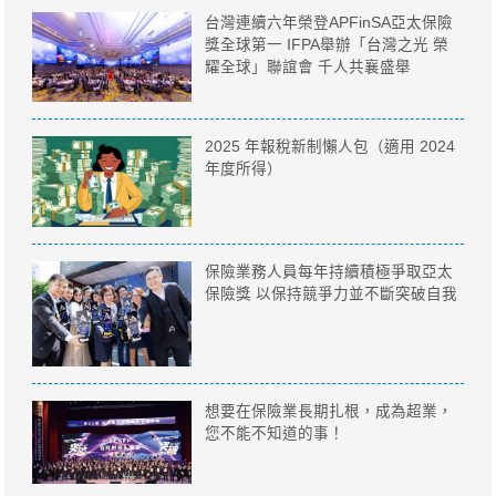
台灣連續六年榮登APFinSA亞太保險
獎全球第一 IFPA舉辦「台灣之光 榮
耀全球」聯誼會 千人共襄盛舉
2025 年報稅新制懶人包（適用 2024
年度所得）
保險業務人員每年持續積極爭取亞太
保險獎 以保持競爭力並不斷突破自我
想要在保險業長期扎根，成為超業，
您不能不知道的事！