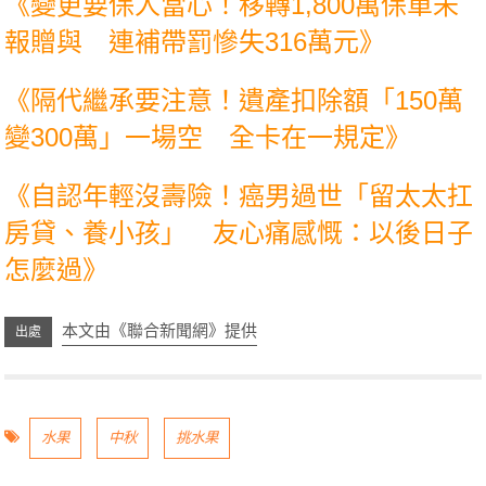
《
變更要保人當心！移轉1,800萬保單未
報贈與 連補帶罰慘失316萬元
》
《
隔代繼承要注意！遺產扣除額「150萬
變300萬」一場空 全卡在一規定
》
《
自認年輕沒壽險！癌男過世「留太太扛
房貸、養小孩」 友心痛感慨：以後日子
怎麼過
》
本文由《聯合新聞網》提供
水果
中秋
挑水果