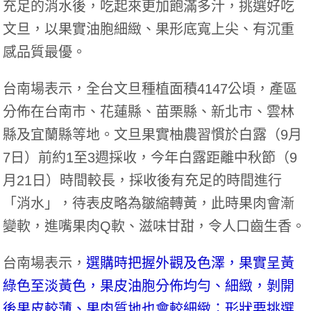
充足的消水後，吃起來更加飽滿多汁，挑選好吃
文旦，以果實油胞細緻、果形底寬上尖、有沉重
感品質最優。
台南場表示，全台文旦種植面積4147公頃，產區
分佈在台南市、花蓮縣、苗栗縣、新北市、雲林
縣及宜蘭縣等地。文旦果實柚農習慣於白露（9月
7日）前約1至3週採收，今年白露距離中秋節（9
月21日）時間較長，採收後有充足的時間進行
「消水」，待表皮略為皺縮轉黃，此時果肉會漸
變軟，進嘴果肉Q軟、滋味甘甜，令人口齒生香。
台南場表示，
選購時把握外觀及色澤，果實呈黃
綠色至淡黃色，果皮油胞分佈均勻、細緻，剝開
後果皮較薄、果肉質地也會較細緻；形狀要挑選