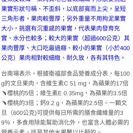
果實形狀勻稱、不歪斜，以底部寬而上尖，呈短
三角形者，果肉較豐厚；另外重量不用拘泥果實
大小，挑選有沉重感的果實，代表果肉發育充
實、水分也較多；較大的果實（超過600公克）其
果肉豐厚、大口吃最過癮、較小的果實（小於400
公克）果肉相對較細緻、耐久放，各有其特色。
台南場表示，根據衛福部食品營養成分表，每100
g的文旦果肉，含維生素C 51 mg，為蘋果的17倍
﹅櫻桃的5倍；維生素E 0.35mg，為蘋果的3.5倍
﹅櫻桃的3倍；鈣9.2 g，為蘋果的2.5倍。一顆文
旦（600公克)可提供每日所需的膳食纖維量的3
9％，多食用除能幫助消化外，也富含人體必需的
營養元素，這是其他水果難以比擬的。