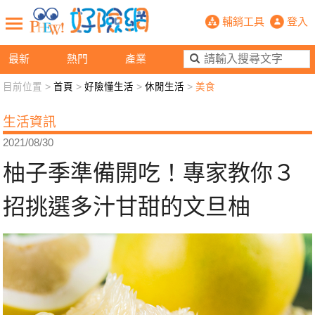
柚子季準備開吃！專家教你３招挑選多
輔銷工具
登入
最新
熱門
產業
目前位置 >
首頁
>
好險懂生活
>
休閒生活
>
美食
新聞觀點
業務交流
好險懂生活
好險談健康
生活資訊
退休先準備
好險學堂
輔銷工具
活動專區
2021/08/30
柚子季準備開吃！專家教你３
招挑選多汁甘甜的文旦柚