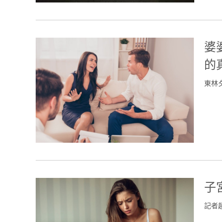
婆
的
東林
子
記者