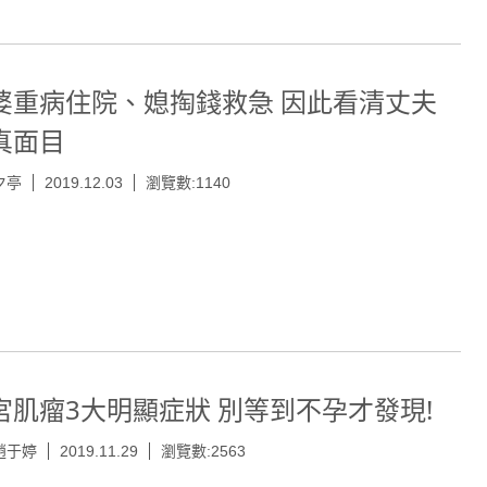
婆重病住院、媳掏錢救急 因此看清丈夫
真面目
夕亭
2019.12.03
瀏覽數:1140
宮肌瘤3大明顯症狀 別等到不孕才發現!
趙于婷
2019.11.29
瀏覽數:2563