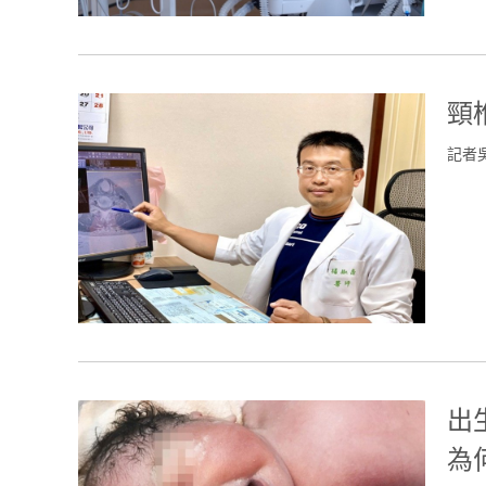
頸
記者
出
為