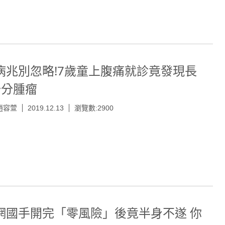
病兆別忽略!7歲童上腹痛就診竟發現長
公分腫瘤
趙容萱
2019.12.13
瀏覽數:2900
網國手開完「零風險」後竟半身不遂 你