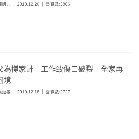
陳凱力
2019.12.20
瀏覽數:3866
父為撐家計 工作致傷口破裂 全家再
困境
張嘉晏
2019.12.18
瀏覽數:2727