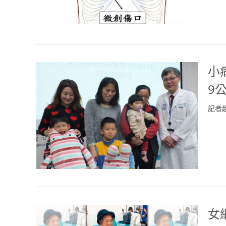
小
9
記者
女