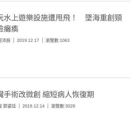
玩水上遊樂設施遭甩飛！ 墜海重創頸
險癱瘓
柯沛辰
2019.12.17
瀏覽數:1063
臟手術改微創 縮短病人恢復期
報 郭姿廷
2019.12.14
瀏覽數:3028