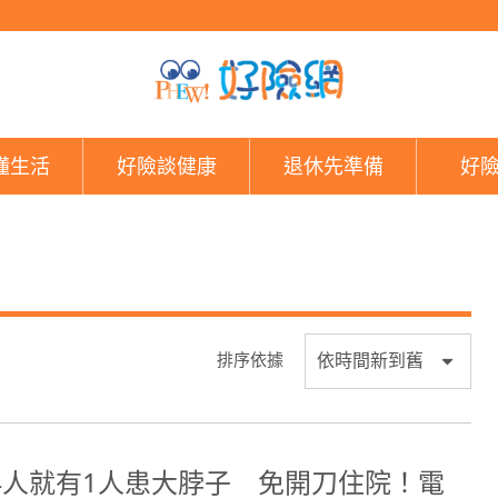
好險網
懂生活
好險談健康
退休先準備
好
排序依據
4人就有1人患大脖子 免開刀住院！電