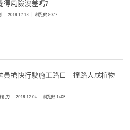
覺得風險沒差嗎?
刊
2019.12.13
瀏覽數:8077
送員搶快行駛施工路口 撞路人成植物
陳凱力
2019.12.04
瀏覽數:1405