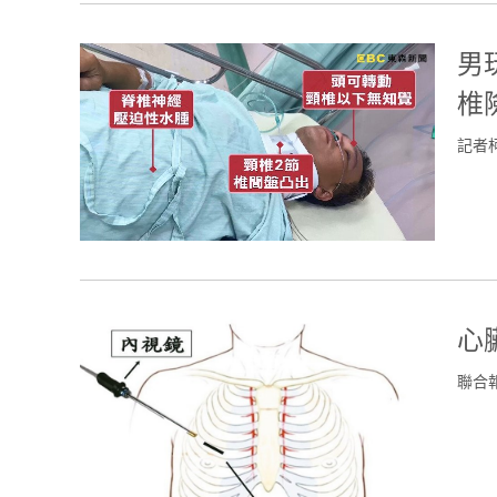
男
椎
記者
心
聯合