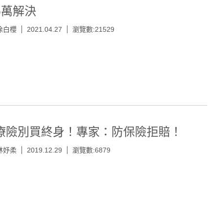
6萬解決
徐白櫻
2021.04.27
瀏覽數:21529
療險別買終身！專家：防保險拒賠！
林妤柔
2019.12.29
瀏覽數:6879