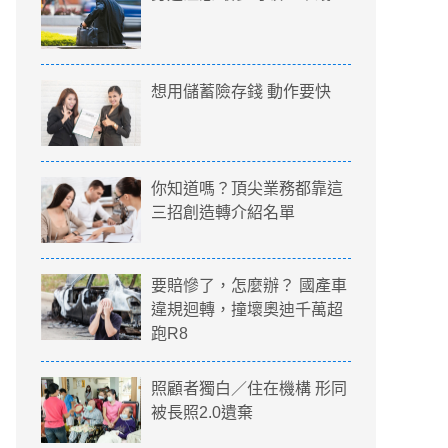
想用儲蓄險存錢 動作要快
你知道嗎？頂尖業務都靠這
三招創造轉介紹名單
要賠慘了，怎麼辦？ 國產車
違規迴轉，撞壞奧迪千萬超
跑R8
照顧者獨白／住在機構 形同
被長照2.0遺棄