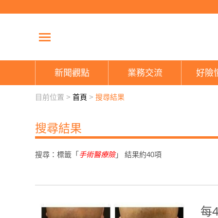
新聞觀點
業務交流
好險
目前位置 >
首頁
>
搜尋結果
搜尋結果
搜尋：標籤「
手術醫療險
」 結果約
40
項
每