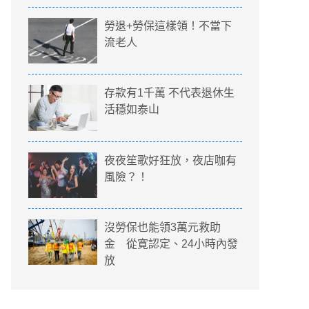
勞退+勞保這樣領！不當下
流老人
存款有1千萬 不代表退休生
活穩如泰山
夜夜笙歌好狂放，夜店咖有
風險？！
沒勞保也能領3萬元救助
金 從寛認定、24小時內發
放