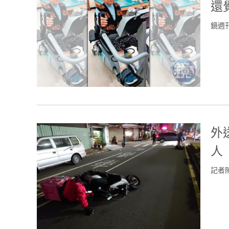
還
鏡週
外
人
記者