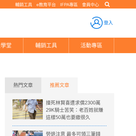
輔銷工具
e教育平台
IFPA專區
會員中心
登入
險學堂
輔銷工具
活動專區
熱門文章
推薦文章
撞死林賢喜遭求償2300萬
29K騎士苦笑：老百姓就賺
這樣50萬也要繳很久
勞退注意 最多可領三筆錢