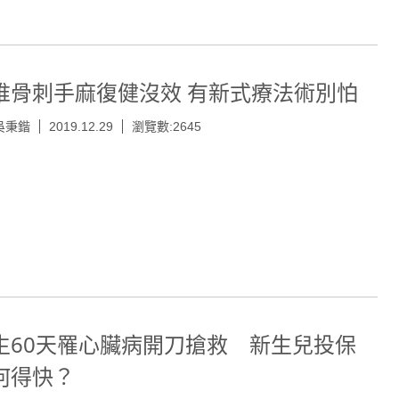
椎骨刺手麻復健沒效 有新式療法術別怕
吳秉鍇
2019.12.29
瀏覽數:2645
生60天罹心臟病開刀搶救 新生兒投保
何得快？