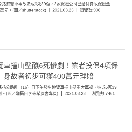
公路遊覽車事故造成6死39傷，3家保險公司已給付身故保險金
9萬元。(圖／shutterstock)
2021.03.23
瀏覽數:998
覽車撞山壁釀6死慘劇！業者投保4項保
 身故者初步可獲400萬元理賠
蘇花公路昨（16）日下午發生遊覽車撞山壁重大車禍，造成6死39
劇。(圖／翻攝自李來希臉書專頁)
2021.03.23
瀏覽數:7461