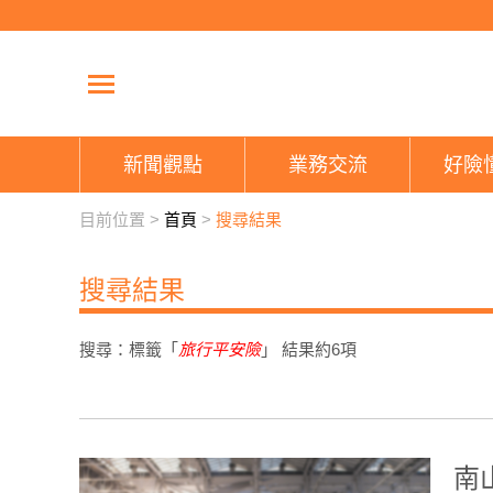
新聞觀點
業務交流
好險
目前位置 >
首頁
>
搜尋結果
搜尋結果
搜尋：標籤「
旅行平安險
」 結果約
6
項
南