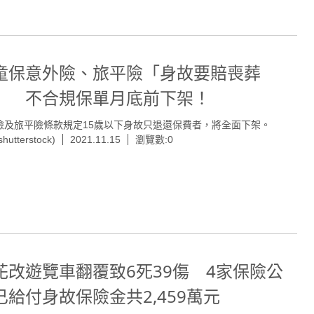
童保意外險、旅平險「身故要賠喪葬
」 不合規保單月底前下架！
險及旅平險條款規定15歲以下身故只退還保費者，將全面下架。
utterstock)
2021.11.15
瀏覽數:0
花改遊覽車翻覆致6死39傷 4家保險公
已給付身故保險金共2,459萬元