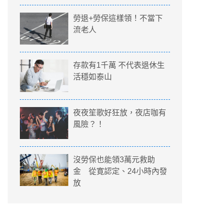
勞退+勞保這樣領！不當下
流老人
存款有1千萬 不代表退休生
活穩如泰山
夜夜笙歌好狂放，夜店咖有
風險？！
沒勞保也能領3萬元救助
金 從寛認定、24小時內發
放