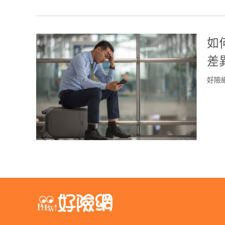
如
差
好險網