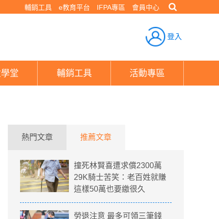
輔銷工具
e教育平台
IFPA專區
會員中心
登入
險學堂
輔銷工具
活動專區
熱門文章
推薦文章
撞死林賢喜遭求償2300萬
29K騎士苦笑：老百姓就賺
這樣50萬也要繳很久
勞退注意 最多可領三筆錢