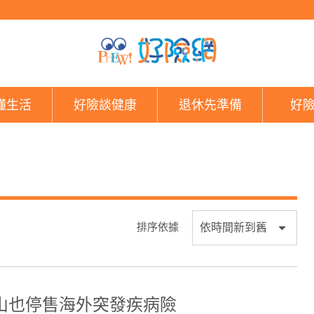
好險網
懂生活
好險談健康
退休先準備
好
排序依據
山也停售海外突發疾病險