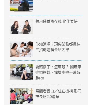
想用儲蓄險存錢 動作要快
你知道嗎？頂尖業務都靠這
三招創造轉介紹名單
要賠慘了，怎麼辦？ 國產車
違規迴轉，撞壞奧迪千萬超
跑R8
照顧者獨白／住在機構 形同
被長照2.0遺棄