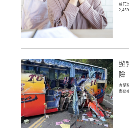
蘇花
2,45
遊
險
宜蘭
傷慘