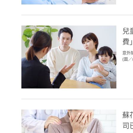
兒
費
意外
(圖／sh
蘇
司