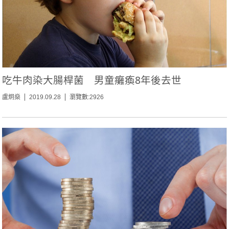
吃牛肉染大腸桿菌 男童癱瘓8年後去世
盧炯燊
2019.09.28
瀏覽數:2926