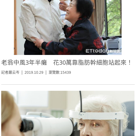
老翁中風3年半癱 花30萬靠脂肪幹細胞站起來！
記者嚴云岑
2019.10.29
瀏覽數:15439