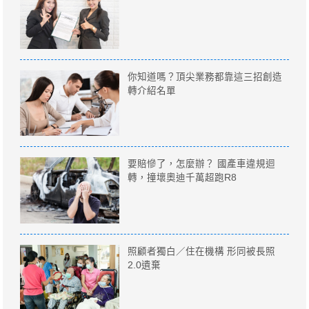
你知道嗎？頂尖業務都靠這三招創造
轉介紹名單
要賠慘了，怎麼辦？ 國產車違規迴
轉，撞壞奧迪千萬超跑R8
照顧者獨白／住在機構 形同被長照
2.0遺棄