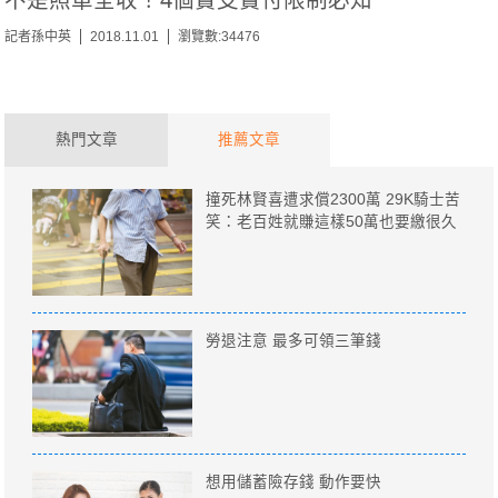
記者孫中英
2018.11.01
瀏覽數:34476
熱門文章
推薦文章
撞死林賢喜遭求償2300萬 29K騎士苦
笑：老百姓就賺這樣50萬也要繳很久
勞退注意 最多可領三筆錢
想用儲蓄險存錢 動作要快