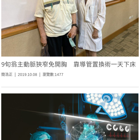
9旬翁主動脈狹窄免開胸 靠導管置換術一天下床
簡浩正
2019.10.08
瀏覽數:1477