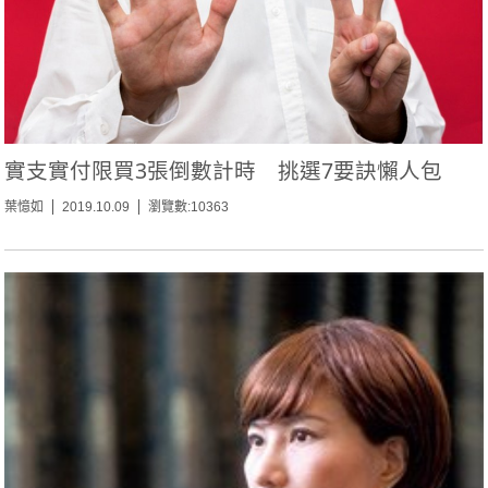
實支實付限買3張倒數計時 挑選7要訣懶人包
葉憶如
2019.10.09
瀏覽數:10363