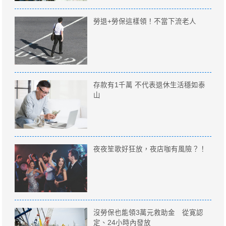
勞退+勞保這樣領！不當下流老人
存款有1千萬 不代表退休生活穩如泰
山
夜夜笙歌好狂放，夜店咖有風險？！
沒勞保也能領3萬元救助金 從寛認
定、24小時內發放