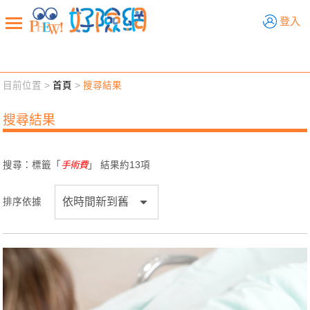
好險網
登入
目前位置 >
首頁
>
搜尋結果
新聞觀點
業務交流
好險懂生活
好險談健康
搜尋結果
退休先準備
好險學堂
輔銷工具
活動專區
搜尋：標籤「
手術費
」 結果約
13
項
排序依據