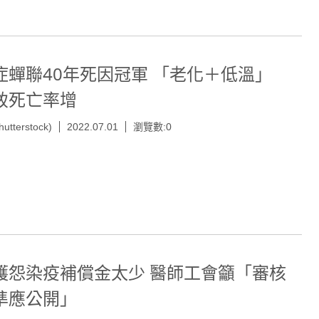
症蟬聯40年死因冠軍 「老化＋低溫」
致死亡率增
hutterstock)
2022.07.01
瀏覽數:0
護怨染疫補償金太少 醫師工會籲「審核
準應公開」