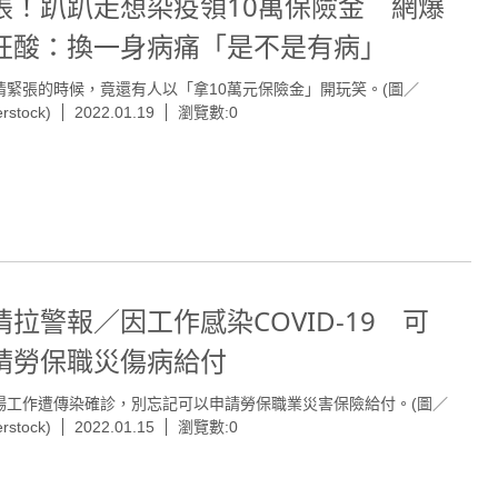
張！趴趴走想染疫領10萬保險金 網爆
狂酸：換一身病痛「是不是有病」
情緊張的時候，竟還有人以「拿10萬元保險金」開玩笑。(圖／
erstock)
2022.01.19
瀏覽數:0
情拉警報／因工作感染COVID-19 可
請勞保職災傷病給付
場工作遭傳染確診，別忘記可以申請勞保職業災害保險給付。(圖／
erstock)
2022.01.15
瀏覽數:0