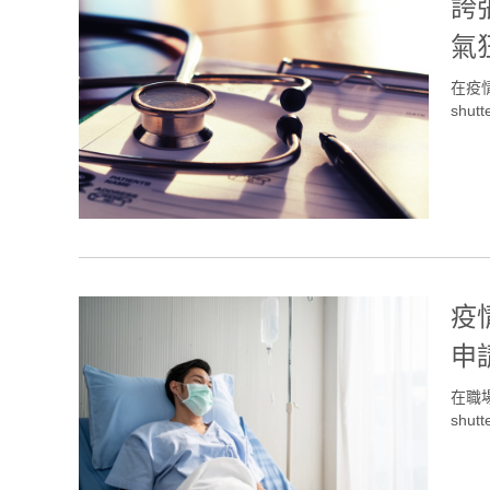
誇
氣
在疫
shutt
疫
申
在職
shutt