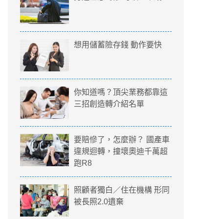
想用儲蓄險存錢 動作要快
你知道嗎？頂尖業務都靠這
三招創造轉介紹名單
要賠慘了，怎麼辦？ 國產車
違規迴轉，撞壞奧迪千萬超
跑R8
照顧者獨白／住在機構 形同
被長照2.0遺棄