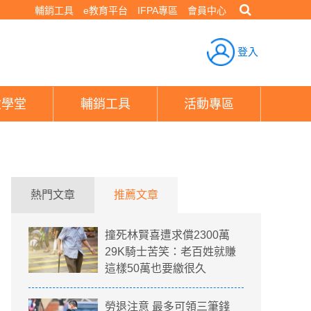
輔銷工具
e教育平台
IFPA專區
會員中心
登入
險學堂
輔銷工具
活動專區
熱門文章
推薦文章
撞死林賢喜遭求償2300萬
29K騎士苦笑：老百姓就賺
這樣50萬也要繳很久
勞退注意 最多可領三筆錢