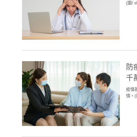
(圖/ s
防
千
疫情
情。(圖