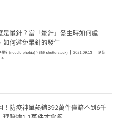
麼是暈針？當「暈針」發生時如何處
、如何避免暈針的發生
針(needle phobia)？(圖/ shutterstock)
2021.09.13
瀏覽
94
翻！防疫神單熱銷392萬件僅賠不到6千
 理賠逾1.1萬件才會虧