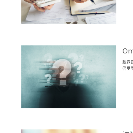
O
腦霧
仍受到