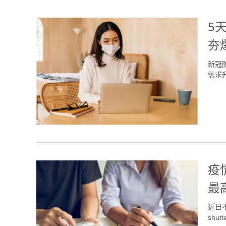
5
夯
新冠
需求升溫
疫
最
近日
shutt