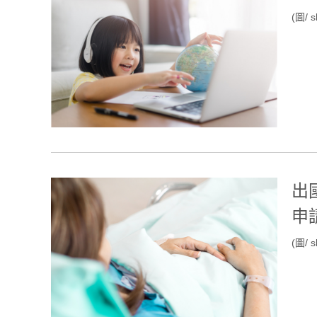
(圖/ s
出
申
(圖/ s