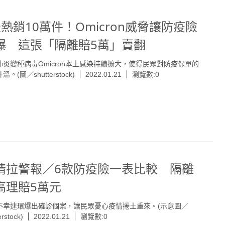
天熱銷10萬件！Omicron威脅讓防疫險
爆 這張「隔離賠5萬」賣翻
肺炎變種病毒Omicron本土感染持續擴大，使得民眾對防疫保單的
。(圖／shutterstock)
2022.01.21
瀏覽數:0
情拉警報／6款防疫險一表比較 隔離
高理賠5萬元
不幸連環爆出確診個案，讓民眾憂心疫情捲土重來。(示意圖／
erstock)
2022.01.21
瀏覽數:0