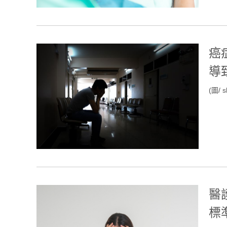
癌
導
(圖/ s
醫
標