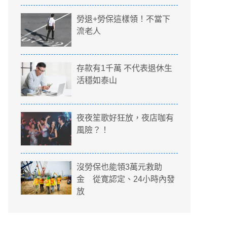
勞退+勞保這樣領！不當下
流老人
存款有1千萬 不代表退休生
活穩如泰山
夜夜笙歌好狂放，夜店咖有
風險？！
沒勞保也能領3萬元救助
金 從寛認定、24小時內發
放