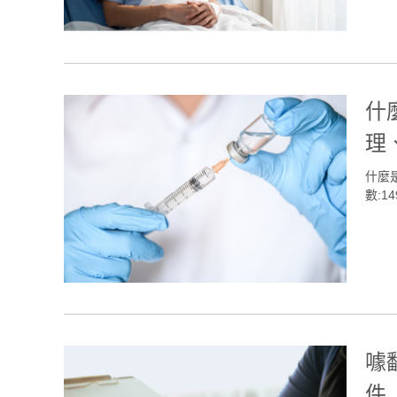
什
理
什麼是暈
數:14
噱
件