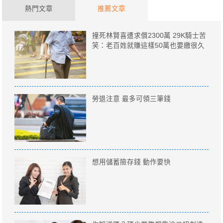
熱門文章
推薦文章
撞死林賢喜遭求償2300萬 29K騎士苦
笑：老百姓就賺這樣50萬也要繳很久
勞退注意 最多可領三筆錢
想用儲蓄險存錢 動作要快