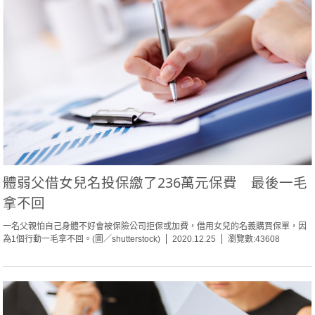
體弱父借女兒名投保繳了236萬元保費 最後一毛
拿不回
一名父親怕自己身體不好會被保險公司拒保或加費，借用女兒的名義購買保單，因
為1個行動一毛拿不回。(圖／shutterstock)
2020.12.25
瀏覽數:43608