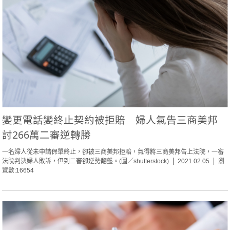
變更電話變終止契約被拒賠 婦人氣告三商美邦
討266萬二審逆轉勝
一名婦人從未申請保單終止，卻被三商美邦拒賠，氣得將三商美邦告上法院，一審
法院判決婦人敗訴，但到二審卻逆勢翻盤。(圖／shutterstock)
2021.02.05
瀏
覽數:16654