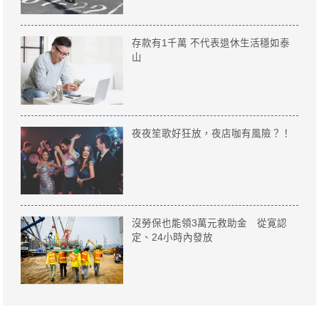
存款有1千萬 不代表退休生活穩如泰
山
夜夜笙歌好狂放，夜店咖有風險？！
沒勞保也能領3萬元救助金 從寛認
定、24小時內發放