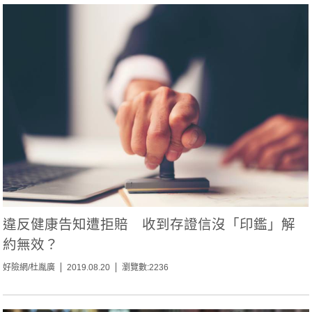
違反健康告知遭拒賠 收到存證信沒「印鑑」解
約無效？
好險網/杜胤廣
2019.08.20
瀏覽數:2236