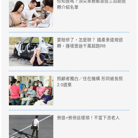
你知道嗎？頂尖業務都靠這三招創造
轉介紹名單
要賠慘了，怎麼辦？ 國產車違規迴
轉，撞壞奧迪千萬超跑R8
照顧者獨白／住在機構 形同被長照
2.0遺棄
勞退+勞保這樣領！不當下流老人