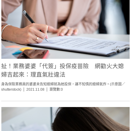
扯！業務婆婆「代簽」投保疫苗險 網勸火大媳
婦吉起來：理直氣壯違法
身為保險業務員的婆婆未告知媳婦就為她投保，讓不知情的媳婦氣炸。(示意圖／
shutterstock)
2021.11.08
瀏覽數:0