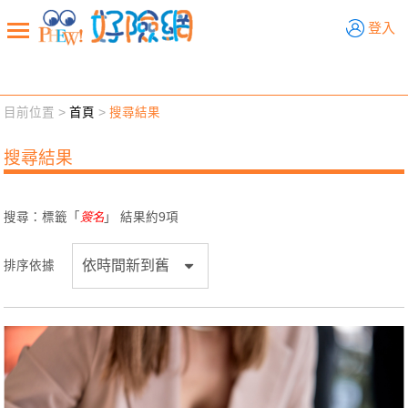
好險網
登入
目前位置 >
首頁
>
搜尋結果
新聞觀點
業務交流
好險懂生活
好險談健康
搜尋結果
退休先準備
好險學堂
輔銷工具
活動專區
搜尋：標籤「
簽名
」 結果約
9
項
排序依據