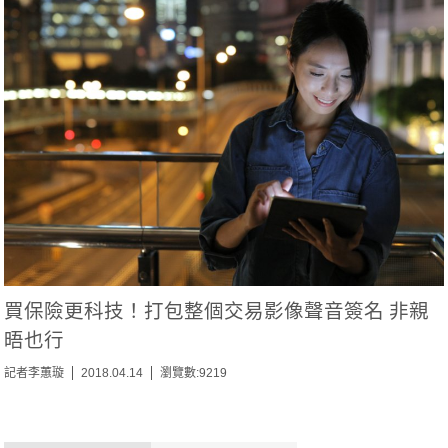
買保險更科技！打包整個交易影像聲音簽名 非親
晤也行
記者李蕙璇
2018.04.14
瀏覽數:9219