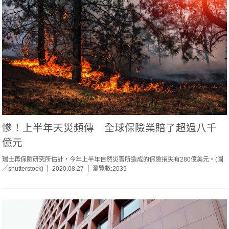
慘！上半年天災頻傳 全球保險業賠了超過八千
億元
瑞士再保險研究所估計，今年上半年自然災害所造成的保險損失有280億美元。(圖
／shutterstock)
2020.08.27
瀏覽數:2035