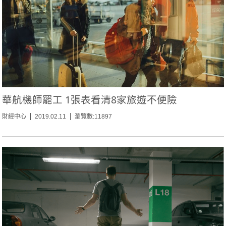
華航機師罷工 1張表看清8家旅遊不便險
財經中心
2019.02.11
瀏覽數:11897