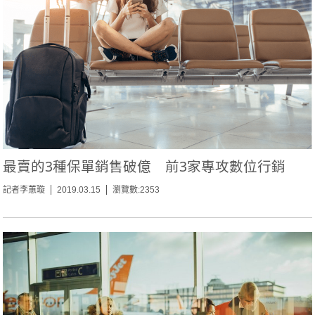
最賣的3種保單銷售破億 前3家專攻數位行銷
記者李蕙璇
2019.03.15
瀏覽數:2353