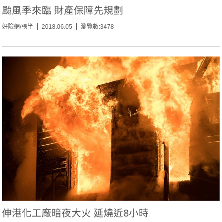
颱風季來臨 財產保障先規劃
好險網/張半
2018.06.05
瀏覽數:3478
伸港化工廠暗夜大火 延燒近8小時