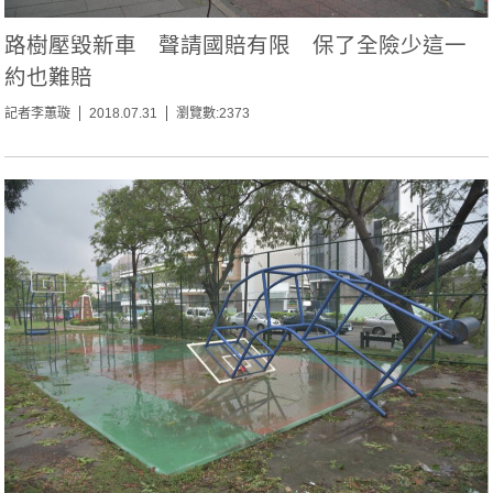
路樹壓毀新車 聲請國賠有限 保了全險少這一
約也難賠
記者李蕙璇
2018.07.31
瀏覽數:2373