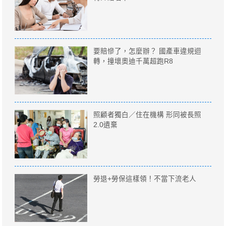
要賠慘了，怎麼辦？ 國產車違規迴
轉，撞壞奧迪千萬超跑R8
照顧者獨白／住在機構 形同被長照
2.0遺棄
勞退+勞保這樣領！不當下流老人