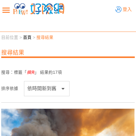
好險網
登入
目前位置 >
首頁
>
搜尋結果
新聞觀點
業務交流
好險懂生活
好險談健康
搜尋結果
退休先準備
好險學堂
輔銷工具
活動專區
搜尋：標籤「
損失
」 結果約
17
項
排序依據