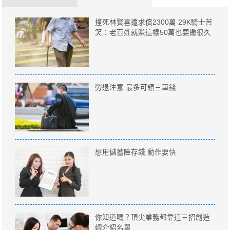
撞死林賢喜遭求償2300萬 29K騎士苦
笑：老百姓就賺這樣50萬也要繳很久
勞退注意 最多可領三筆錢
想用儲蓄險存錢 動作要快
你知道嗎？頂尖業務都靠這三招創造
轉介紹名單