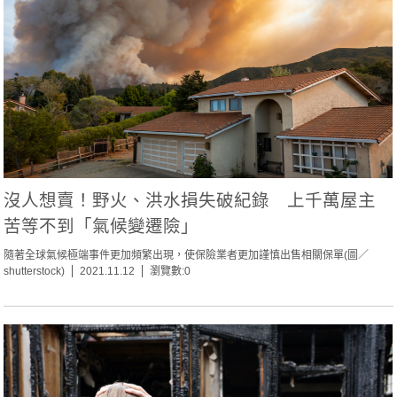
沒人想賣！野火、洪水損失破紀錄 上千萬屋主
苦等不到「氣候變遷險」
隨著全球氣候極端事件更加頻繁出現，使保險業者更加謹慎出售相關保單(圖／
shutterstock)
2021.11.12
瀏覽數:0