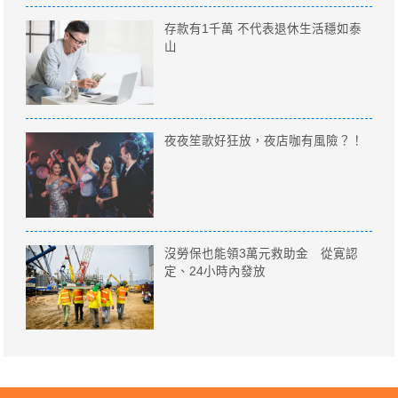
存款有1千萬 不代表退休生活穩如泰
山
夜夜笙歌好狂放，夜店咖有風險？！
沒勞保也能領3萬元救助金 從寛認
定、24小時內發放