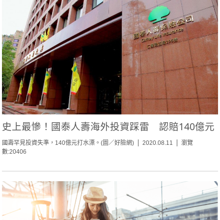
史上最慘！國泰人壽海外投資踩雷 認賠140億元
國壽罕見投資失準，140億元打水漂。(圖／好險網)
2020.08.11
瀏覽
數:20406