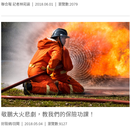
聯合報 記者林宛諭
2018.06.01
瀏覽數:2079
敬鵬大火悲劇，教我們的保險功課！
好險網/羽聞
2018.05.04
瀏覽數:9127