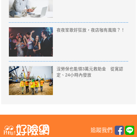
夜夜笙歌好狂放，夜店咖有風險？！
沒勞保也能領3萬元救助金 從寛認
定、24小時內發放
追蹤我們