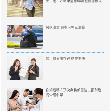
笑：老百姓就賺這樣50萬也要繳很久
勞退注意 最多可領三筆錢
想用儲蓄險存錢 動作要快
你知道嗎？頂尖業務都靠這三招創造
轉介紹名單