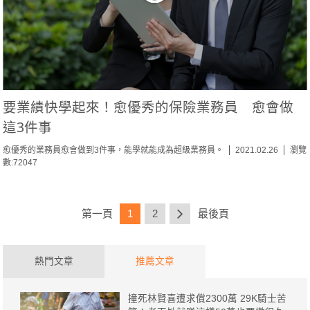
要業績快學起來！愈優秀的保險業務員 愈會做
這3件事
愈優秀的業務員愈會做到3件事，能學就能成為超級業務員。
2021.02.26
瀏覽
數:72047
第一頁
1
2
最後頁
熱門文章
推薦文章
撞死林賢喜遭求償2300萬 29K騎士苦