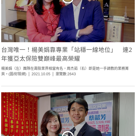
台灣唯一！楊美娟靠專業「站穩一線地位」 連2
年獲亞太保險雙巔峰最高榮耀
楊美娟（左）團隊在壽險業界相當有名，周杰茹（右）即是她一手調教的業務菁
英。(圖/好險網)
2021.10.05
瀏覽數:2643