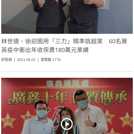
林世德、徐迎囷用「三力」精準挑超業 60名菁
英疫中衝出年收保費180萬元業績
好險網
2021.08.02
瀏覽數:1776