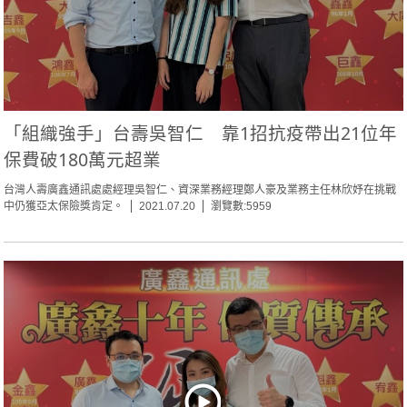
「組織強手」台壽吳智仁 靠1招抗疫帶出21位年
保費破180萬元超業
台灣人壽廣鑫通訊處處經理吳智仁、資深業務經理鄭人豪及業務主任林欣妤在挑戰
中仍獲亞太保險獎肯定。
2021.07.20
瀏覽數:5959