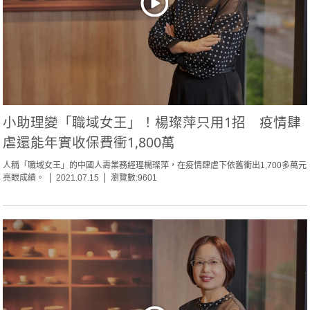
小助理變「職域女王」！楊璨萍只用1招 疫情肆
虐還能年實收保費衝1,800萬
人稱「職域女王」的中國人壽業務經理楊璨萍，在疫情肆虐下依舊衝出1,700多萬元
亮眼成績。
2021.07.15
瀏覽數:9601