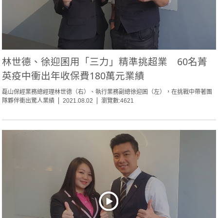
林世德、徐迎囷用「三力」精準挑超業 60名菁
英疫中衝出年收保費180萬元業績
磊山保經業務總經理林世德（右）、執行業務副總徐迎囷（左），在挑戰中帶著團
隊夥伴衝出驚人業績
2021.08.02
瀏覽數:4621