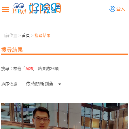
好險網
登入
目前位置 >
首頁
>
搜尋結果
新聞觀點
業務交流
好險懂生活
好險談健康
搜尋結果
退休先準備
好險學堂
輔銷工具
活動專區
搜尋：標籤「
國際
」 結果約
26
項
排序依據