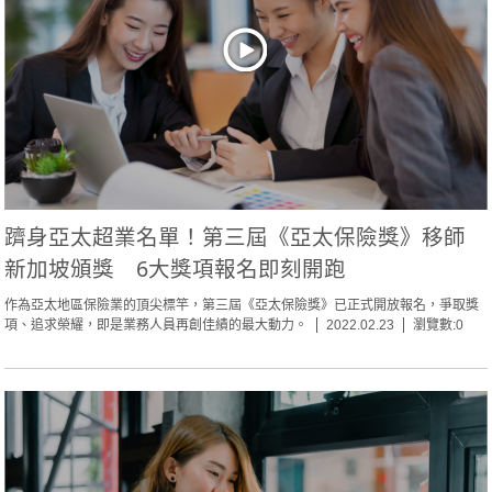
躋身亞太超業名單！第三屆《亞太保險獎》移師
新加坡頒獎 6大獎項報名即刻開跑
作為亞太地區保險業的頂尖標竿，第三屆《亞太保險獎》已正式開放報名，爭取獎
項、追求榮耀，即是業務人員再創佳績的最大動力。
2022.02.23
瀏覽數:0