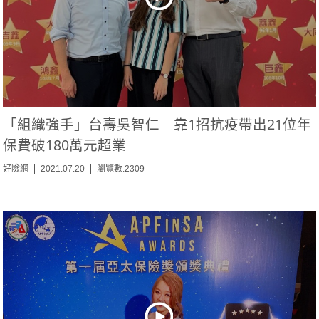
「組織強手」台壽吳智仁 靠1招抗疫帶出21位年
保費破180萬元超業
好險網
2021.07.20
瀏覽數:2309