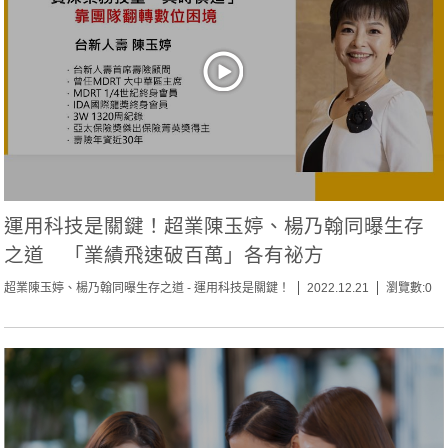
運用科技是關鍵！超業陳玉婷、楊乃翰同曝生存
之道 「業績飛速破百萬」各有祕方
超業陳玉婷、楊乃翰同曝生存之道 - 運用科技是關鍵！
2022.12.21
瀏覽數:0