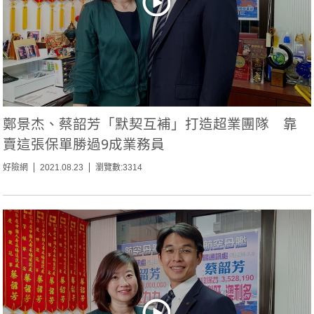
鄭景杰、蔡韶芳「默契互補」打造超業團隊 靠
賣這張保單勝過9成業務員
好險網
2021.08.23
瀏覽數:3314