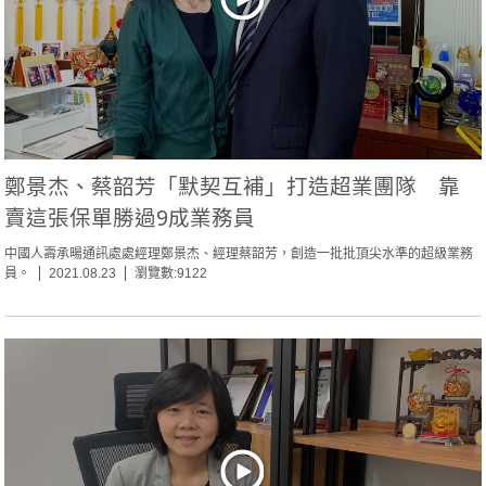
鄭景杰、蔡韶芳「默契互補」打造超業團隊 靠
賣這張保單勝過9成業務員
中國人壽承暘通訊處處經理鄭景杰、經理蔡韶芳，創造一批批頂尖水準的超級業務
員。
2021.08.23
瀏覽數:9122