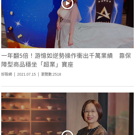
一年翻5倍！游憶如逆勢操作衝出千萬業績 靠保
障型商品穩坐「超業」寶座
好險網
2021.07.15
瀏覽數:2518