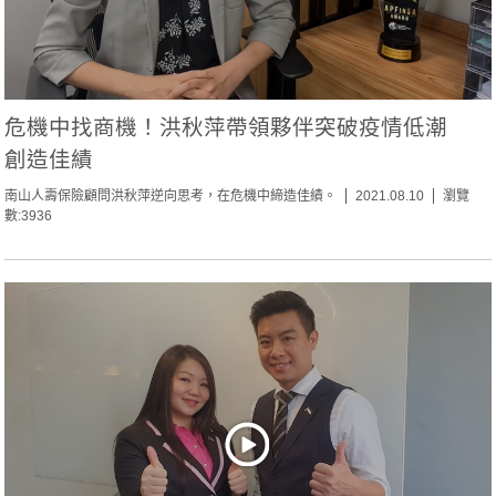
危機中找商機！洪秋萍帶領夥伴突破疫情低潮
創造佳績
南山人壽保險顧問洪秋萍逆向思考，在危機中締造佳績。
2021.08.10
瀏覽
數:3936