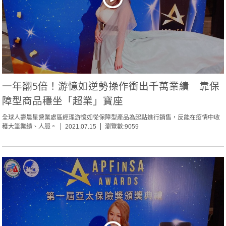
一年翻5倍！游憶如逆勢操作衝出千萬業績 靠保
障型商品穩坐「超業」寶座
全球人壽晨星營業處區經理游憶如從保障型產品為起點進行銷售，反能在疫情中收
穫大筆業績、人脈。
2021.07.15
瀏覽數:9059