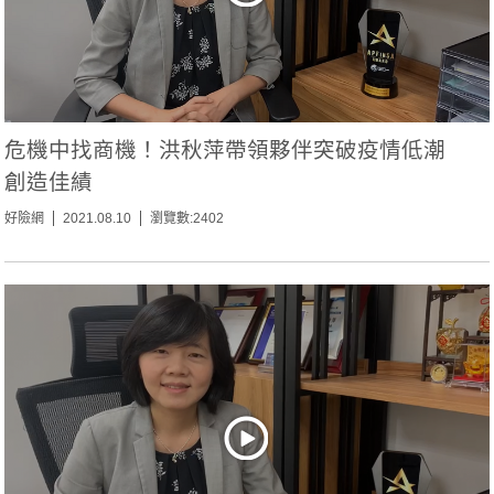
危機中找商機！洪秋萍帶領夥伴突破疫情低潮
創造佳績
好險網
2021.08.10
瀏覽數:2402