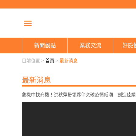
新聞觀點
業務交流
好險
目前位置 >
首頁
>
最新消息
最新消息
危機中找商機！洪秋萍帶領夥伴突破疫情低潮 創造佳績