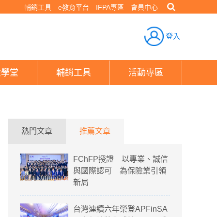
輔銷工具
e教育平台
IFPA專區
會員中心
登入
險學堂
輔銷工具
活動專區
熱門文章
推薦文章
FChFP授證 以專業、誠信
與國際認可 為保險業引領
新局
台灣連續六年榮登APFinSA