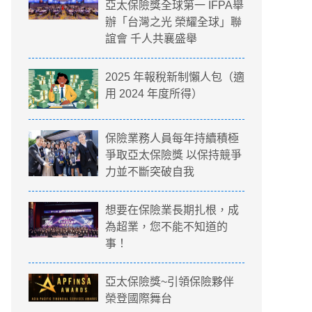
亞太保險獎全球第一 IFPA舉
辦「台灣之光 榮耀全球」聯
誼會 千人共襄盛舉
2025 年報稅新制懶人包（適
用 2024 年度所得）
保險業務人員每年持續積極
爭取亞太保險獎 以保持競爭
力並不斷突破自我
想要在保險業長期扎根，成
為超業，您不能不知道的
事！
亞太保險獎~引領保險夥伴
榮登國際舞台