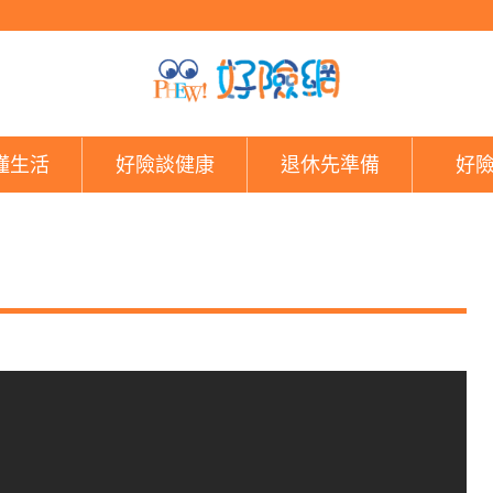
好險網
懂生活
好險談健康
退休先準備
好