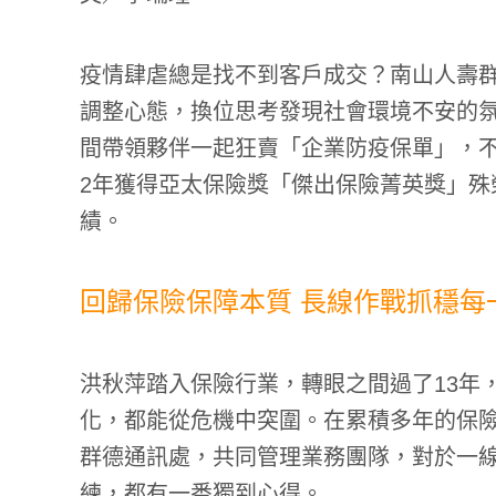
疫情肆虐總是找不到客戶成交？南山人壽
調整心態，換位思考發現社會環境不安的
間帶領夥伴一起狂賣「企業防疫保單」，不
2年獲得亞太保險獎「傑出保險菁英獎」殊榮
績。
回歸保險保障本質 長線作戰抓穩每
洪秋萍踏入保險行業，轉眼之間過了13年
化，都能從危機中突圍。在累積多年的保
群德通訊處，共同管理業務團隊，對於一
練，都有一番獨到心得。