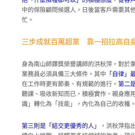
抱「什麼險種都可以」的積極態度，從客
中的保險顧問候選人，日後當客戶需要其
忙。
三步成就百萬超業 靠一招拉高自
身為南山師鐸獎榮譽講師的洪秋萍，對於
業務員必須具備三大條件。其中
「自律」
在工作時更有節奏、有規範的進行。
第二
聽課、吸收新知而已，積極實作、親身應
識」轉化為「技能」，內化為自己的收穫
第三則是「結交更優秀的人」
，洪秋萍指