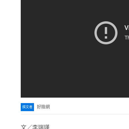
好險網
文／李瑞瑾