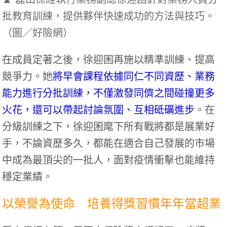
批教育訓練，提供夥伴快速成功的方法與技巧。
（圖／好險網）
在成員定著之後，徐迎囷再施以精準訓練、提高
競爭力。她
將早會課程依據同仁不同資歷、業務
能力進行分批訓練，不僅激發同儕之間碰撞更多
火花，還可以帶起討論氛圍、互相砥礪進步
。在
分級訓練之下，徐迎囷麾下所有戰將都是展業好
手，不論資歷多久，都能在適合自己發展的市場
中成為最頂尖的一批人，面對疫情衝擊也能維持
穩定業績。
以榮譽為使命 培養得獎習慣年年當超業