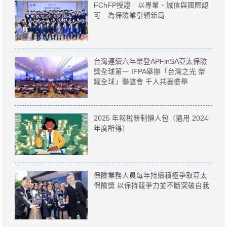
FChFP授證 以專業、誠信與國際認
可 為保險業引領新局
台灣連續六年榮登APFinSA亞太保險
獎全球第一 IFPA舉辦「台灣之光 榮
耀全球」聯誼會 千人共襄盛舉
2025 年報稅新制懶人包（適用 2024
年度所得）
保險業務人員每年持續積極爭取亞太
保險獎 以保持競爭力並不斷突破自我