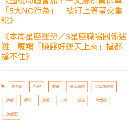
《
國稅局超會抓！一文解析買保單
「5大NG行為」 被盯上等著交重
稅
》
《
本周星座運勢／3星座職場關係遇
難 魔羯「賺錢好運天上來」擋都
擋不住
》
業務員
IFPA
業績
磊山保經
亞太保險獎
榮耀
國際
獎項
光榮
亞洲
林世德
徐迎囷