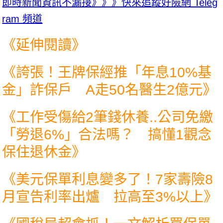
即時新聞資訊不漏接》》》快來追蹤好險網 Teleg
ram 頻道
《延伸閱讀》
《
誇張！王牌保經推「年息10%基
金」詐保戶 A走50名醫生2億元
》
《
工作受傷給2筆錢休養..公司免繳
「勞退6%」合法嗎？ 搞懂1觀念
保住退休金
》
《
美元保單利息變多了！7家壽險8
月宣告利率出爐 拉高至3%以上
》