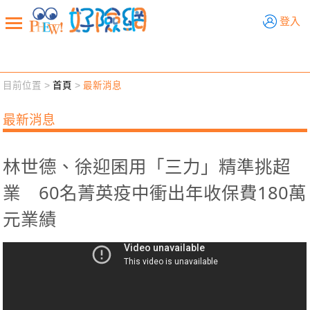
好險網
登入
目前位置 >
首頁
>
最新消息
新聞觀點
業務交流
好險懂生活
好險談健康
最新消息
退休先準備
好險學堂
輔銷工具
活動專區
林世德、徐迎囷用「三力」精準挑超
業 60名菁英疫中衝出年收保費180萬
元業績