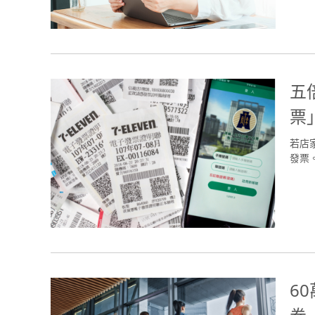
五
票
若店
發票。(
6