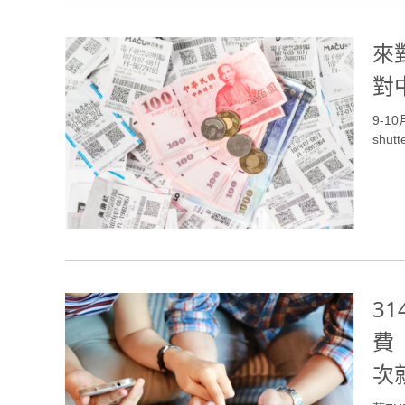
來
對
9-
shutt
3
費
次