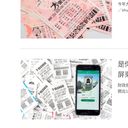
今年
／shu
是
屏
財政
開出13