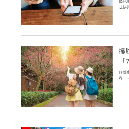
藝F
式快領6
擺
「
各部
券」。(