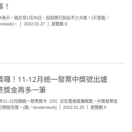
事！
今表示，統計至1月26日，刮刮樂已刮出不少大獎！(示意圖／
erstock)。
2022.01.27
瀏覽數:0
獎囉！11-12月統一發票中獎號出爐
終獎金再多一筆
21年11-12月期統一發票獎今（25）日在電視直播開獎，中獎發票從
日開始兌獎。(圖／shutterstock)
2022.01.25
瀏覽數:0