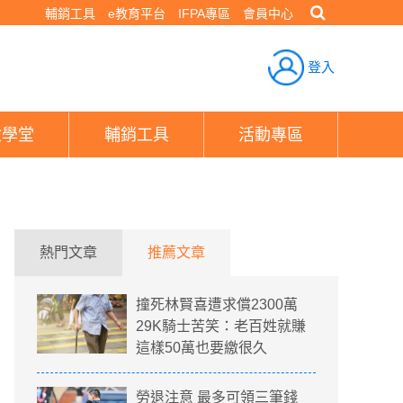
輔銷工具
e教育平台
IFPA專區
會員中心
登入
險學堂
輔銷工具
活動專區
熱門文章
推薦文章
撞死林賢喜遭求償2300萬
29K騎士苦笑：老百姓就賺
這樣50萬也要繳很久
勞退注意 最多可領三筆錢