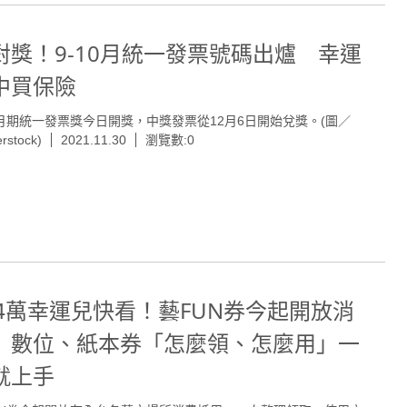
對獎！9-10月統一發票號碼出爐 幸運
中買保險
10月期統一發票獎今日開獎，中獎發票從12月6日開始兌獎。(圖／
erstock)
2021.11.30
瀏覽數:0
14萬幸運兒快看！藝FUN券今起開放消
 數位、紙本券「怎麼領、怎麼用」一
就上手