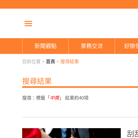
新聞觀點
業務交流
好險
目前位置 >
首頁
>
搜尋結果
搜尋結果
搜尋：標籤「
中獎
」 結果約
40
項
刮