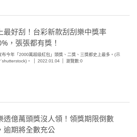
上最好刮！台彩新款刮刮樂中獎率
00%，張張都有獎！
宣布今年「2000萬超级紅包」頭獎、二獎、三獎都史上最多。(示
hutterstock)。
2022.01.04
瀏覽數:0
樂透億萬頭獎沒人領！領獎期限倒數
，逾期將全數充公