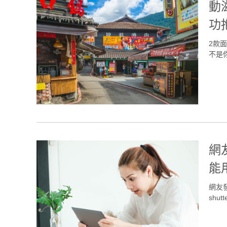
動
功
2款
不是你。
網
能
網友
shutt