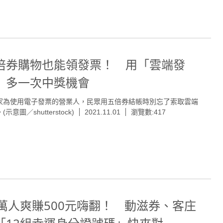
倍券購物也能領發票！ 用「雲端發
」多一次中獎機會
家為使用電子發票的營業人，民眾用五倍券結帳時別忘了索取雲端
示意圖／shutterstock)
2021.11.01
瀏覽數:417
0萬人爽賺500元嗨翻！ 動滋券、客庄