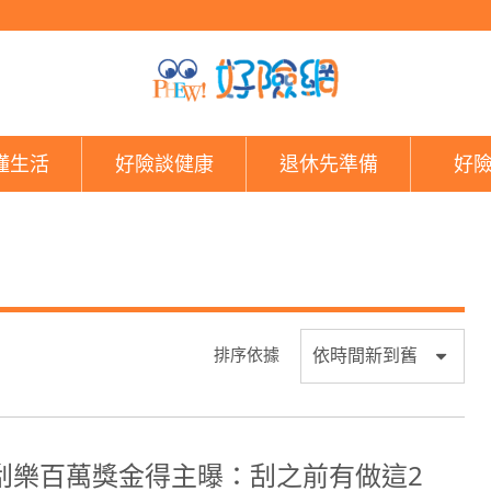
好險網
懂生活
好險談健康
退休先準備
好
排序依據
刮樂百萬獎金得主曝：刮之前有做這2