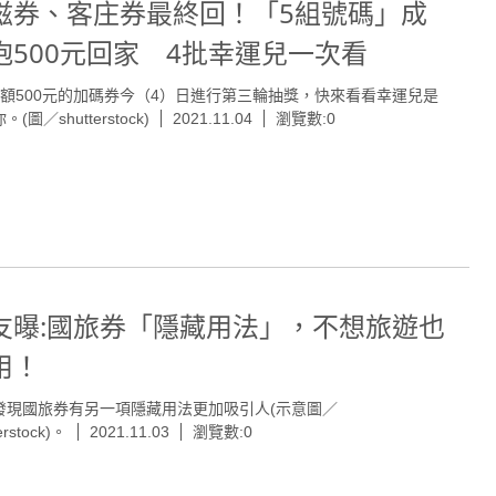
滋券、客庄券最終回！「5組號碼」成
抱500元回家 4批幸運兒一次看
面額500元的加碼券今（4）日進行第三輪抽獎，快來看看幸運兒是
(圖／shutterstock)
2021.11.04
瀏覽數:0
友曝:國旅券「隱藏用法」，不想旅遊也
用！
發現國旅券有另一項隱藏用法更加吸引人(示意圖／
erstock)。
2021.11.03
瀏覽數:0