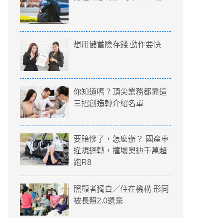
想用儲蓄險存錢 動作要快
你知道嗎？頂尖業務都靠這
三招創造轉介紹名單
要賠慘了，怎麼辦？ 國產車
違規迴轉，撞壞奧迪千萬超
跑R8
照顧者獨白／住在機構 形同
被長照2.0遺棄