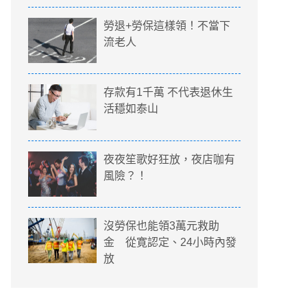
勞退+勞保這樣領！不當下
流老人
存款有1千萬 不代表退休生
活穩如泰山
夜夜笙歌好狂放，夜店咖有
風險？！
沒勞保也能領3萬元救助
金 從寛認定、24小時內發
放