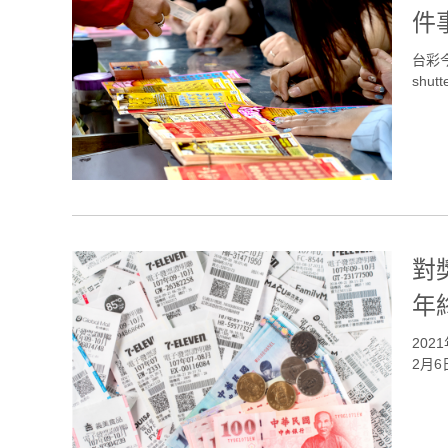
件
台彩
shutt
對
年
20
2月6