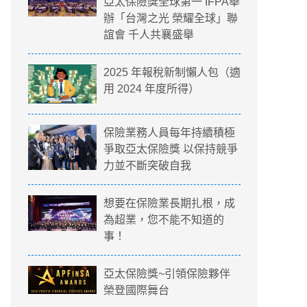
亞太保險獎全球第一 IFPA舉
辦「台灣之光 榮耀全球」聯
誼會 千人共襄盛舉
2025 年報稅新制懶人包（適
用 2024 年度所得）
保險業務人員每年持續積極
爭取亞太保險獎 以保持競爭
力並不斷突破自我
想要在保險業長期扎根，成
為超業，您不能不知道的
事！
亞太保險獎~引領保險夥伴
榮登國際舞台