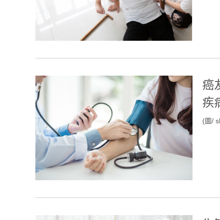
癌
疾
(圖/ s