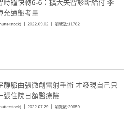
智時鐘快轉6-6：擴大失智診斷給付 李
璋允通盤考量
hutterstock)
2022.09.02
瀏覽數:11782
完靜脈曲張微創雷射手術 才發現自己只
一張住院日額醫療險
hutterstock)
2022.07.29
瀏覽數:20659