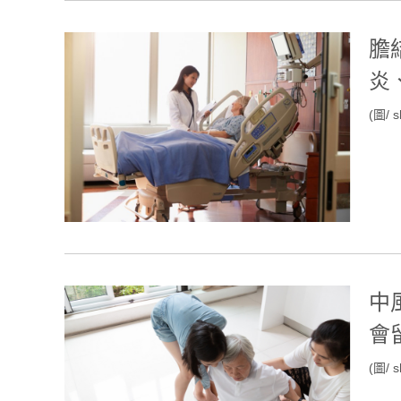
膽
炎
(圖/ s
中
會
(圖/ s