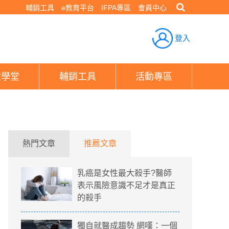
輔銷工具
e教育平台
IFPA專區
會員中心
登入
險學堂
輔銷工具
活動專區
熱門文章
推薦文章
乳癌是女性最大殺手?醫師
表示風險意識不足才是真正
的殺手
獨自就醫成趨勢 網嘆：一個