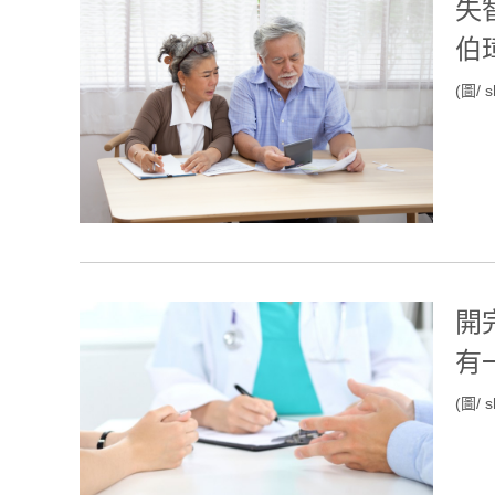
失
伯
(圖/ s
開
有
(圖/ s