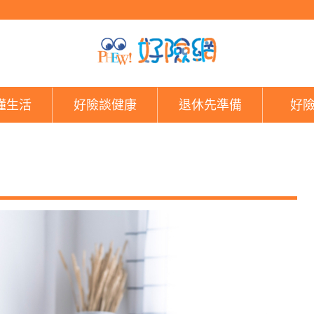
好險網
懂生活
好險談健康
退休先準備
好