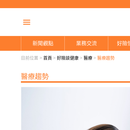
新聞觀點
業務交流
好險
目前位置 >
首頁
>
好險談健康
>
醫療
>
醫療趨勢
醫療趨勢