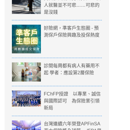
人就醫並不可悲……可悲的
是沒錢
好險網，準客戶生態圈 - 預
測保戶保險興趣及投保熱度
診間每周都有病人有藥用不
起 學者：應設第2層保險
FChFP授證 以專業、誠信
與國際認可 為保險業引領
新局
保骨材與自費骨材差在哪？為什麼醫生總喜
台灣連續六年榮登APFinSA