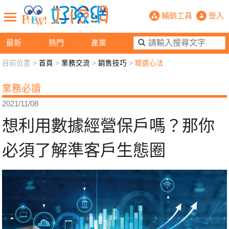
想利用數據經營保戶嗎？那你必須了解
輔銷工具
登入
最新
熱門
產業
目前位置 >
首頁
>
業務交流
>
銷售技巧
>
精選心法
新聞觀點
業務交流
好險懂生活
好險談健康
業務必讀
退休先準備
好險學堂
輔銷工具
活動專區
2021/11/08
想利用數據經營保戶嗎？那你
必須了解準客戶生態圈