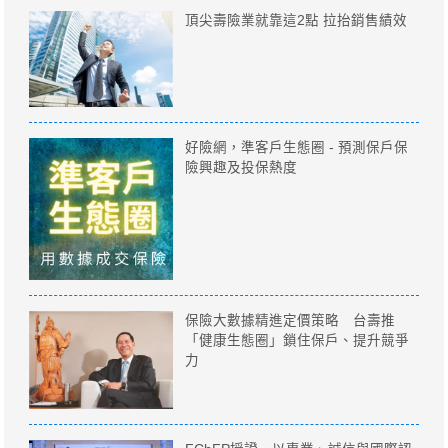
頂尖壽險業就靠這2點 拉抬銷售績效
好險網，準客戶生態圈 - 預測保戶保
險興趣及投保熱度
保險大數據精進定價策略 台壽推
「健康生態圈」鎖住保戶、提升競爭
力