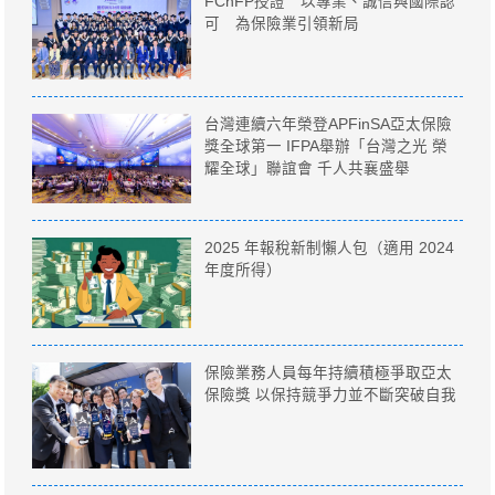
FChFP授證 以專業、誠信與國際認
可 為保險業引領新局
台灣連續六年榮登APFinSA亞太保險
獎全球第一 IFPA舉辦「台灣之光 榮
耀全球」聯誼會 千人共襄盛舉
2025 年報稅新制懶人包（適用 2024
年度所得）
保險業務人員每年持續積極爭取亞太
保險獎 以保持競爭力並不斷突破自我