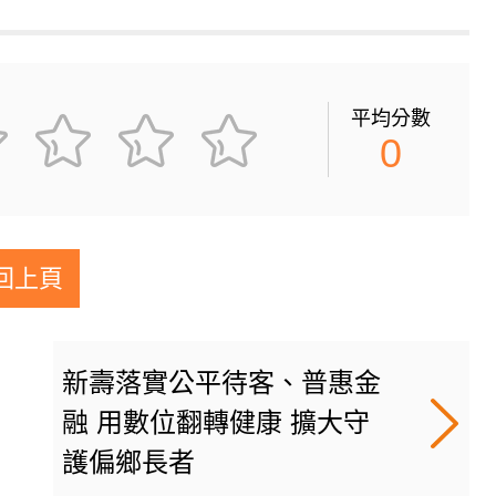
平均分數
0
回上頁
新壽落實公平待客、普惠金
融 用數位翻轉健康 擴大守
護偏鄉長者