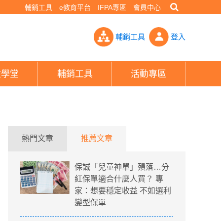
輔銷工具
e教育平台
IFPA專區
會員中心
單受矚目- PHEW!好險網
輔銷工具
登入
險學堂
輔銷工具
活動專區
熱門文章
推薦文章
保誠「兒童神單」殞落…分
紅保單適合什麼人買？ 專
家：想要穩定收益 不如選利
變型保單