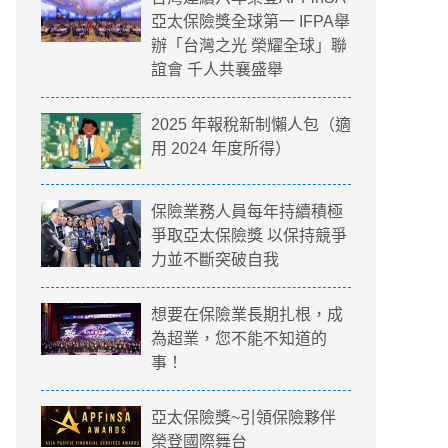
亞太保險獎全球第一 IFPA舉
辦「台灣之光 榮耀全球」聯
誼會 千人共襄盛舉
2025 年報稅新制懶人包（適
用 2024 年度所得）
保險業務人員每年持續積極
爭取亞太保險獎 以保持競爭
力並不斷突破自我
想要在保險業長期扎根，成
為超業，您不能不知道的
事！
亞太保險獎~引領保險夥伴
榮登國際舞台