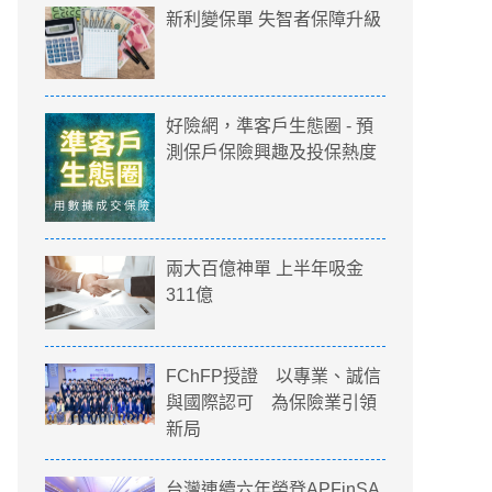
新利變保單 失智者保障升級
好險網，準客戶生態圈 - 預
測保戶保險興趣及投保熱度
兩大百億神單 上半年吸金
311億
FChFP授證 以專業、誠信
與國際認可 為保險業引領
新局
台灣連續六年榮登APFinSA