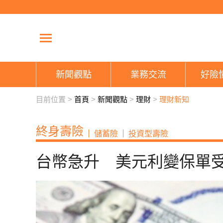
新聞觀點
業務交流
好險
目前位置 >
首頁
>
新聞觀點
>
理財
>
理財新知
終身壽險
儲蓄險
投資型壽險
台幣急升 美元利變保單