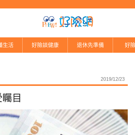
台幣急升 美元利變保
懂生活
好險談健康
退休先準備
好
2019/12/23
受矚目