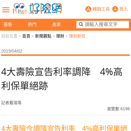
4大壽險宣告利率調降 4%高利保單絕
輔銷工具
登入
最新
熱門
產業
目前位置 >
首頁
>
新聞觀點
>
理財
>
理財新知
新聞觀點
業務交流
好險懂生活
好險談健康
2019/04/02
退休先準備
好險學堂
輔銷工具
活動專區
4大壽險宣告利率調降 4%高
利保單絕跡
記者戴瑞瑤
瀏覽數:6198
4大壽險今調降宣告利率 4%高利保單絕