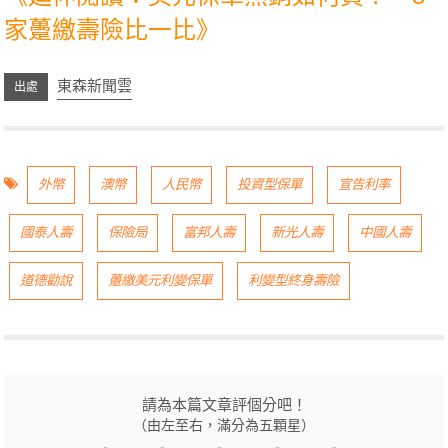
家躉繳壽險比一比》
東森新聞雲
外幣
澳幣
人民幣
投資型保單
宣告利率
國泰人壽
保險局
富邦人壽
新光人壽
中國人壽
道德勸說
躉繳美元利變保單
利變型終身壽險
請為本篇文章評個分吧！
（由左至右，滿分為五顆星）