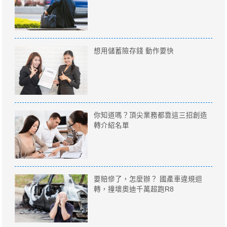
想用儲蓄險存錢 動作要快
你知道嗎？頂尖業務都靠這三招創造
轉介紹名單
要賠慘了，怎麼辦？ 國產車違規迴
轉，撞壞奧迪千萬超跑R8