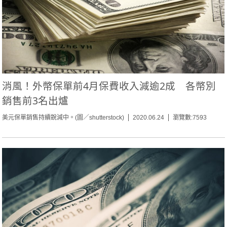
消風！外幣保單前4月保費收入減逾2成 各幣別
銷售前3名出爐
美元保單銷售持續銳減中。(圖／shutterstock)
2020.06.24
瀏覽數:7593