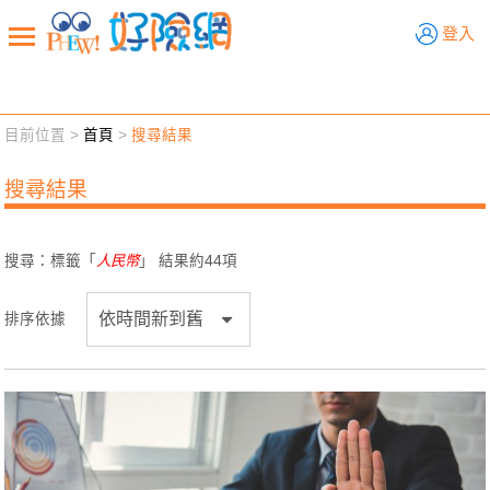
好險網
登入
目前位置 >
首頁
>
搜尋結果
新聞觀點
業務交流
好險懂生活
好險談健康
搜尋結果
退休先準備
好險學堂
輔銷工具
活動專區
搜尋：標籤「
人民幣
」 結果約
44
項
排序依據