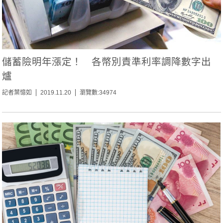
儲蓄險明年漲定！ 各幣別責準利率調降數字出
爐
記者葉憶如
2019.11.20
瀏覽數:34974