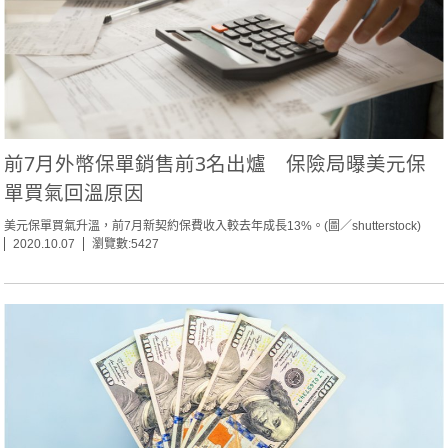
前7月外幣保單銷售前3名出爐 保險局曝美元保
單買氣回溫原因
美元保單買氣升溫，前7月新契約保費收入較去年成長13%。(圖／shutterstock)
2020.10.07
瀏覽數:5427