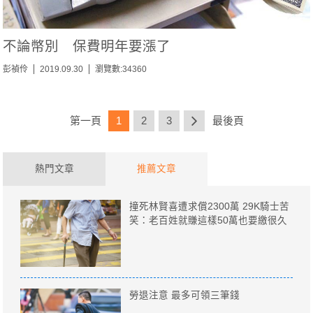
不論幣別 保費明年要漲了
彭禎伶
2019.09.30
瀏覽數:34360
第一頁
1
2
3
最後頁
熱門文章
推薦文章
撞死林賢喜遭求償2300萬 29K騎士苦
笑：老百姓就賺這樣50萬也要繳很久
勞退注意 最多可領三筆錢