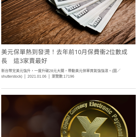
美元保單熱到發燙！去年前10月保費衝2位數成
長 這3家賣最好
新台幣兌美元強升，一度升破28元大關，帶動美元保單買氣強強滾。(圖／
shutterstock)
2021.01.06
瀏覽數:17196