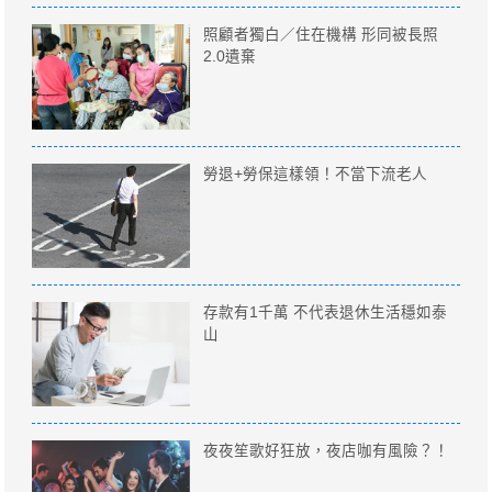
照顧者獨白／住在機構 形同被長照
2.0遺棄
勞退+勞保這樣領！不當下流老人
存款有1千萬 不代表退休生活穩如泰
山
夜夜笙歌好狂放，夜店咖有風險？！