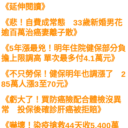
《延伸閱讀》
《
悲！自費成常態 33歲新婚男花
逾百萬治癌妻離子散
》
《
5年漲最兇！明年住院健保部分負
擔上限調高 單次最多付4.1萬元
》
《
不只勞保！健保明年也調漲了 2
85萬人漲3至70元
》
《
虧大了！買防癌險配合體檢沒異
常 投保後確診肝癌被拒賠
》
《
嚇壞！染疫搶救44天收5,400萬