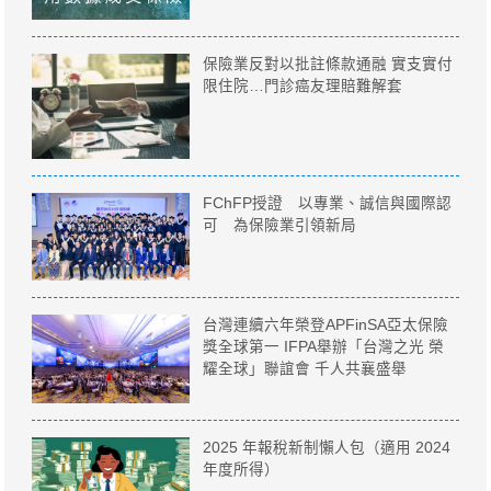
保險業反對以批註條款通融 實支實付
限住院…門診癌友理賠難解套
FChFP授證 以專業、誠信與國際認
可 為保險業引領新局
台灣連續六年榮登APFinSA亞太保險
獎全球第一 IFPA舉辦「台灣之光 榮
耀全球」聯誼會 千人共襄盛舉
2025 年報稅新制懶人包（適用 2024
年度所得）