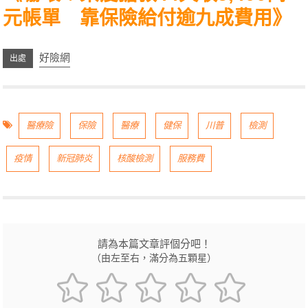
元帳單 靠保險給付逾九成費用
》
好險網
醫療險
保險
醫療
健保
川普
檢測
疫情
新冠肺炎
核酸檢測
服務費
請為本篇文章評個分吧！
（由左至右，滿分為五顆星）