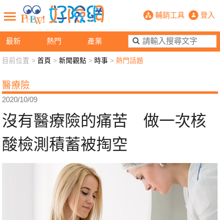
沒有醫療險的痛苦 做一次核酸檢測積
輔銷工具
登入
最新
熱門
產業
目前位置 >
首頁
>
新聞觀點
>
時事
>
熱門話題
新聞觀點
業務交流
好險懂生活
好險談健康
醫療險
退休先準備
好險學堂
輔銷工具
活動專區
2020/10/09
沒有醫療險的痛苦 做一次核
酸檢測積蓄被掏空