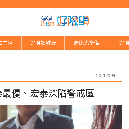
壽險公司淨值比出爐 
懂生活
好險談健康
退休先準備
好
2020/09/01
泰最優、宏泰深陷警戒區