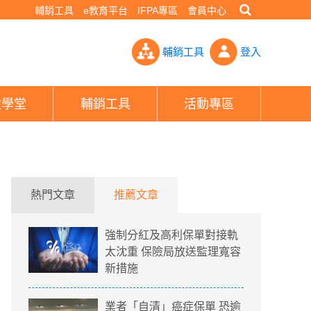
輔銷工具
e教育平台
IFPA專區
會員中心
國泰最優、宏泰深陷警戒區- PHEW!好險網
輔銷工具
登入
險學堂
輔銷工具
活動專區
熱門文章
推薦文章
強制分紅及高利保單對接軌
太沈重 保險局放送監理寬容
新措施
業者「自清」癌症保單 恐逾