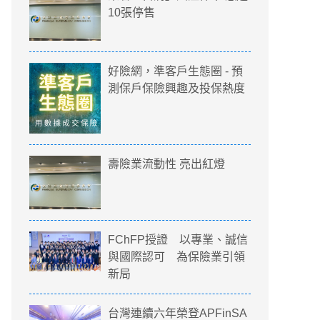
10張停售
好險網，準客戶生態圈 - 預
測保戶保險興趣及投保熱度
壽險業流動性 亮出紅燈
FChFP授證 以專業、誠信
與國際認可 為保險業引領
新局
台灣連續六年榮登APFinSA