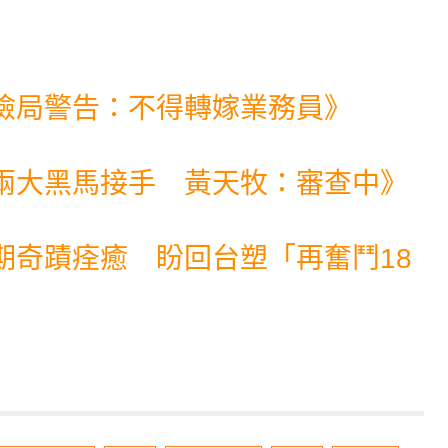
險局警告：不得轉嫁業務員
》
兩大黑馬接手 黃天牧：審查中
》
期奇蹟痊癒 盼回台塑「再奮鬥18