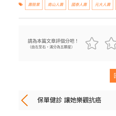
壽險業
南山人壽
國泰人壽
元大人壽
請為本篇文章評個分吧！
（由左至右，滿分為五顆星）
保單健診 讓她樂觀抗癌