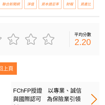
聯合新聞網
淨值
資本適足率
財報
資產比
平均分數
2.20
回上頁
FChFP授證 以專業、誠信
與國際認可 為保險業引領