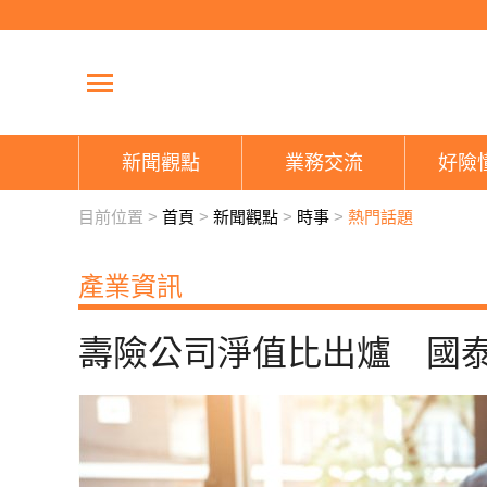
新聞觀點
業務交流
好險
目前位置 >
首頁
>
新聞觀點
>
時事
>
熱門話題
產業資訊
壽險公司淨值比出爐 國