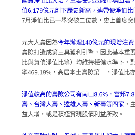
國壽淨值比大增，主要受惠金融市場回溫
值6,179億元創下歷史新高，連帶使淨值
7月淨值比已一舉突破二位數，史上首度突破1
元大人壽因為
今年辦理140億元的現增注
壽險打造成第三具獲利引擎，因此基本重
比與負債淨值比等）均維持穩健水準下，
率469.19%，高居本土壽險第一，淨值比亦
淨值較高的壽險公司有南山8.6%，富邦7.8
壽、台灣人壽、遠雄人壽、新壽等四家
，
益大增，或是積極實現股債利益所致。