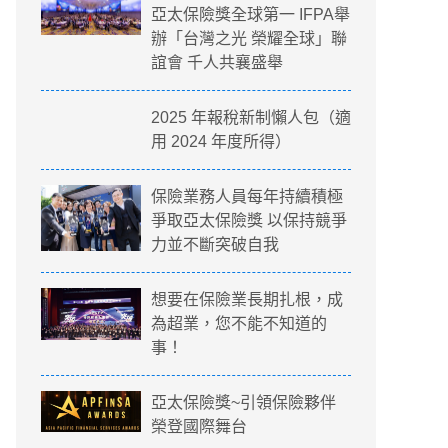
亞太保險獎全球第一 IFPA舉
辦「台灣之光 榮耀全球」聯
誼會 千人共襄盛舉
2025 年報稅新制懶人包（適
用 2024 年度所得）
保險業務人員每年持續積極
爭取亞太保險獎 以保持競爭
力並不斷突破自我
想要在保險業長期扎根，成
為超業，您不能不知道的
事！
亞太保險獎~引領保險夥伴
榮登國際舞台