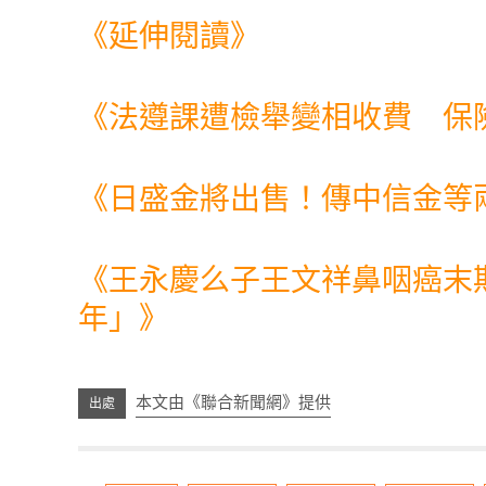
《延伸閱讀》
《
法遵課遭檢舉變相收費 保
《
日盛金將出售！傳中信金等
《
王永慶么子王文祥鼻咽癌末
年」
》
本文由《聯合新聞網》提供