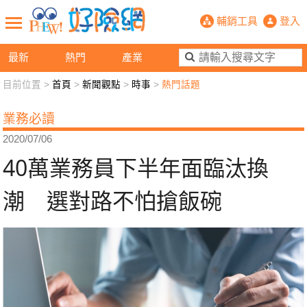
40萬業務員下半年面臨汰換潮 選對
輔銷工具
登入
最新
熱門
產業
目前位置 >
首頁
>
新聞觀點
>
時事
>
熱門話題
新聞觀點
業務交流
好險懂生活
好險談健康
業務必讀
退休先準備
好險學堂
輔銷工具
活動專區
2020/07/06
40萬業務員下半年面臨汰換
潮 選對路不怕搶飯碗