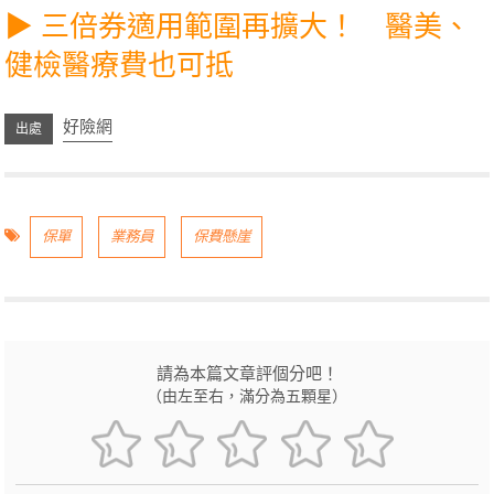
▶ 三倍券適用範圍再擴大！ 醫美、
健檢醫療費也可抵
好險網
保單
業務員
保費懸崖
請為本篇文章評個分吧！
（由左至右，滿分為五顆星）